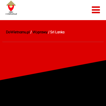
DoWietnamu.pl
/
Wyprawy
/
Sri Lanka