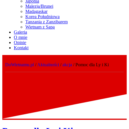
Japonia
Malezja/Brunei
Madagaskar
Korea Południowa
Tanzania z Zanzibarem
Wietnam z Sapą
Galeria
O mnie
Opinie
Kontakt
DoWietnamu.pl
/
Aktualności
/
akcja
/
Pomoc dla Ly i Ki