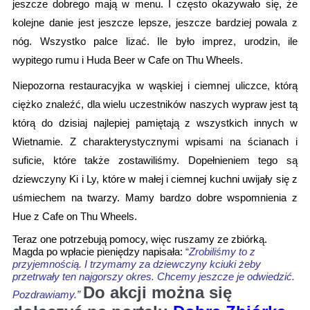
jeszcze dobrego mają w menu. I często okazywało się, że 
kolejne danie jest jeszcze lepsze, jeszcze bardziej powala z 
nóg. Wszystko palce lizać. Ile było imprez, urodzin, ile 
wypitego rumu i Huda Beer w 
Cafe on Thu Wheels
. 
Niepozorna restauracyjka w wąskiej i ciemnej uliczce, którą 
ciężko znaleźć, dla wielu uczestników naszych wypraw jest tą 
którą do dzisiaj najlepiej pamiętają z wszystkich innych w 
Wietnamie. Z charakterystycznymi wpisami na ścianach i 
suficie, które także zostawiliśmy. Dopełnieniem tego są 
dziewczyny 
Ki i Ly, które w małej i ciemnej kuchni uwijały się z 
uśmiechem na twarzy. Mamy bardzo dobre wspomnienia z 
Hue z
Cafe on Thu Wheels. 
Teraz one potrzebują pomocy, więc ruszamy ze zbiórką. 
Magda po wpłacie pieniędzy napisała: 
“
Zrobiliśmy to z 
przyjemnością. I trzymamy za dziewczyny kciuki żeby 
przetrwały ten najgorszy okres. Chcemy jeszcze je odwiedzić. 
Do akcji można się 
Pozdrawiamy.”