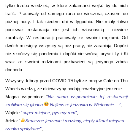
tylko trzeba wiedzieć, w które zakamarki wejść by do nich 
Pracowały od samego rana do wieczora, czasem do 
trafić. 
późnej nocy. I tak siedem dni w tygodniu. Nie miały łatwo 
ponieważ restauracja nie jest ich własnością i niewiele 
zarabiały. W restauracji 
racowały ze swoimi mężami. Od 
p
dwóch miesięcy wszyscy są bez pracy, nie zarabiają. Dopóki 
nie skończy się pandemia i dopóki nie wrócą turyści Ly i Ki 
wraz ze swoimi rodzinami pozbawieni są jedynego źródła 
dochodu.
Wszyscy, którzy przed COVID-19 byli ze mną w Cafe on Thu 
Wheels wiedzą, że dziewczyny podają rewelacyjne jedzenie.

Magda wspomina: “
Na samo wspomnienie tej restauracji 
zrobiłam się głodna 
 Najlepsze jedzonko w Wietnamie…:
”
,

Wojtek:
 “
super miejsce, pyszny rum
”
,

Arleta: “
Smaczne jedzenie i rodzinny, ciepły klimat miejsca – 
rzadko spotykane
”
,
