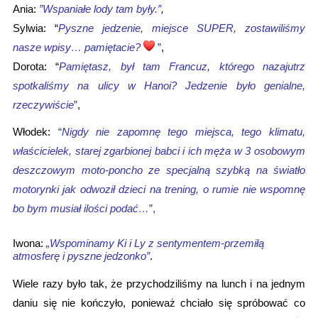
Ania: 
”
Wspaniałe lody tam były.
”
,
Sylwia: “
Pyszne jedzenie, miejsce SUPER, zostawiliśmy 
nasze wpisy… pamiętacie? 
”
Dorota: “
Pamiętasz, był tam Francuz, którego nazajutrz 
spotkaliśmy na ulicy w Hanoi? Jedzenie było genialne, 
rzeczywiście
”
, 
Włodek: 
“
Nigdy nie zapomnę tego miejsca, tego klimatu, 
właścicielek, starej zgarbionej babci i ich męża w 3 osobowym 
deszczowym moto-poncho ze specjalną szybką na światło 
motorynki jak odwoził dzieci na trening, o rumie nie wspomnę 
bo bym musiał ilości podać…
”,
Iwona: 
„Wspominamy Ki i Ly z sentymentem-przemiłą 
atmosferę i pyszne jedzonko”
.
Wiele razy było tak, że przychodziliśmy na lunch i na jednym 
daniu się nie kończyło, ponieważ chciało się spróbować co 