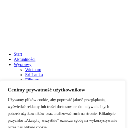
Start
Aktualności
Wyprawy
Wietnam
Sri Lanka
Filipiny
Kambodża
Cenimy prywatność użytkowników
Laos
Tajlandia
Używamy plików cookie, aby poprawić jakość przeglądania,
Japonia
Malezja/Brunei
wyświetlać reklamy lub treści dostosowane do indywidualnych
Madagaskar
potrzeb użytkowników oraz analizować ruch na stronie. Kliknięcie
Korea Południowa
przycisku „Akceptuj wszystkie” oznacza zgodę na wykorzystywanie
Tanzania z Zanzibarem
Wietnam z Sapą
przez nas plików cookie.