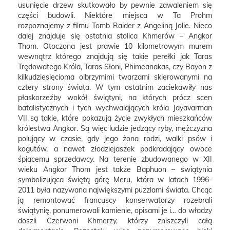
usunięcie drzew skutkowało by pewnie zawaleniem się
części budowli. Niektóre miejsca w Ta Prohm
rozpoznajemy z filmu Tomb Raider z Angeliną Jolie. Nieco
dalej znajduje się ostatnia stolica Khmerów – Angkor
Thom. Otoczona jest prawie 10 kilometrowym murem
wewnątrz którego znajdują się takie perełki jak Taras
Trędowatego Króla, Taras Słoni, Phimeanakas, czy Bayon z
kilkudziesięcioma olbrzymimi twarzami skierowanymi na
cztery strony świata. W tym ostatnim zaciekawiły nas
płaskorzeźby wokół świątyni, na których prócz scen
batalistycznych i tych wychwalających króla Jayavarman
VII są takie, które pokazują życie zwykłych mieszkańców
królestwa Angkor. Są więc ludzie jedzący ryby, mężczyzna
polujący w czasie, gdy jego żona rodzi, walki psów i
kogutów, a nawet złodziejaszek podkradający owoce
śpiącemu sprzedawcy. Na terenie zbudowanego w XII
wieku Angkor Thom jest także Baphuon – świątynia
symbolizująca świętą górę Meru, która w latach 1996-
2011 była nazywana największymi puzzlami świata. Chcąc
ją remontować francuscy konserwatorzy rozebrali
świątynię, ponumerowali kamienie, opisami je i… do władzy
doszli Czerwoni Khmerzy, którzy zniszczyli całą