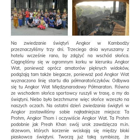
Na zwiedzanie świątyń Angkor w Kambodży
przeznaczyliśmy trzy dni. Trzeciego dnia wyruszamy z
hotelu wcześnie rano, by zdążyć na wschód słońca.
Ciągnęliśmy się w ogromnym korku w kierunku Angkor
Wat, ponieważ oprócz amatorów pięknych widoków,
podążają tam także biegacze, ponieważ pod Angkor Wat
wyznaczono linię startu dla półmaratończyków. Odbywa
się tu Angkor Wat Międzynarodowy Półmaraton. Równo
ze wschodem słońca sportowcy ruszyli w trasę, a my do
świątyni. Niebo było bezchmurne więc słońce wzeszło na
naszych oczach. Na ostatni dzień zwiedzania świątyń w
Angkor zostawiliśmy sobie najładniejsze miejsca: Ta
Prohm, Angkor Thom i oczywiście Angkor Wat. Ta Prohm
podobnie jak Preah Khan swój urok zawdzięcza m.in.
drzewom, których korzenie wciskają się między bloki
piaskowca świątyni. Tworzą już taką symbiozę, że