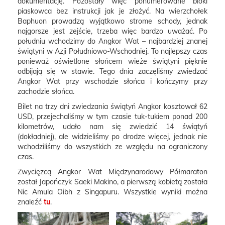
dokumentację. Pozostały więc ponumerowane bloki
piaskowca bez instrukcji jak je złożyć. Na wierzchołek
Baphuon prowadzą wyjątkowo strome schody, jednak
najgorsze jest zejście, trzeba więc bardzo uważać. Po
południu wchodzimy do Angkor Wat – najbardziej znanej
świątyni w Azji Południowo-Wschodniej. To najlepszy czas
ponieważ oświetlone słońcem wieże świątyni pięknie
odbijają się w stawie. Tego dnia zaczęliśmy zwiedzać
Angkor Wat przy wschodzie słońca i kończymy przy
zachodzie słońca.
Bilet na trzy dni zwiedzania świątyń Angkor kosztował 62
USD, przejechaliśmy w tym czasie tuk-tukiem ponad 200
kilometrów, udało nam się zwiedzić 14 świątyń
(dokładniej), ale widzieliśmy po drodze więcej, jednak nie
wchodziliśmy do wszystkich ze względu na ograniczony
czas.
Zwycięzcą Angkor Wat Międzynarodowy Półmaraton
został Japończyk Saeki Makino, a pierwszą kobietą została
Nic Amula Oibh z Singapuru. Wszystkie wyniki można
znaleźć
tu
.