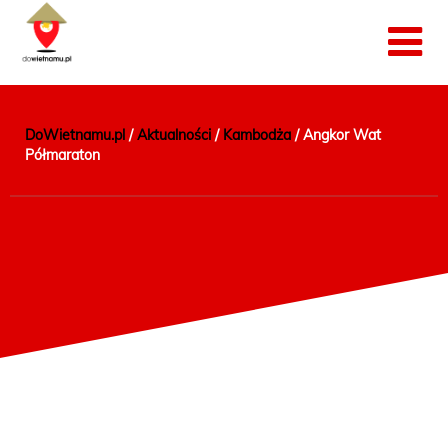
DoWietnamu.pl
/
Aktualności
/
Kambodża
/
Angkor Wat
Półmaraton