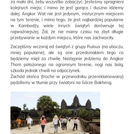
za mało dni, żeby wszystko zobaczyć. Jesteśmy spragnieni
kolejnych miejsc i mimo że jest gorąco i duszno idziemy
dalej. Angkor Wat nie jest jedynym, mistycznym miejscem
na tym terenie, i mimo tego, że jest najbardziej popularne
w Kambodży, wiele innych świątyń dorównuje tej
najważniejszej. Żal, że nie mamy czasu na zbyt długie
przebywanie w każdym miejscu, które nas zachwyciły.
Zaczęliśmy wczoraj od świątyń z grupy Rulous (na uboczu,
mniej popularne), ale są one przedsmakiem tego co
będziemy mięli za chwilę. Następnie jedziemy do Angkor
Thom położonego na ogromnym terenie, nogi nas bolą,
szkoda jednak chwili na odpoczynek.
Zachód słońca (troche w przewodniku przereklamowany)
pędzilismy w tłumie przy światyni na Górze Bakheng.