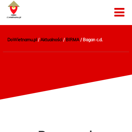
DoWietnamu.pl
/
Aktualności
/
BIRMA
/
Bagan c.d.