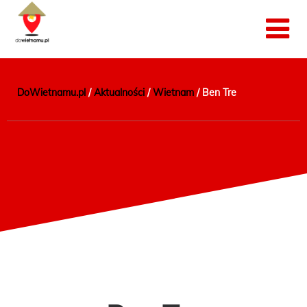
DoWietnamu.pl
/
Aktualności
/
Wietnam
/
Ben Tre