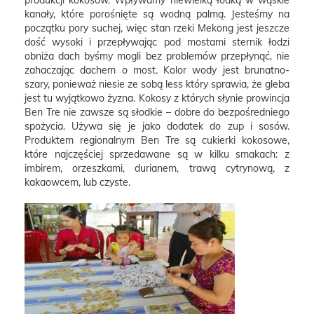
produkcji kokosów. Wpływamy niewielką łódką w wąskie
kanały, które porośnięte są wodną palmą. Jesteśmy na
początku pory suchej, więc stan rzeki Mekong jest jeszcze
dość wysoki i przepływając pod mostami sternik łodzi
obniża dach byśmy mogli bez problemów przepłynąć, nie
zahaczając dachem o most. Kolor wody jest brunatno-
szary, ponieważ niesie ze sobą less który sprawia, że gleba
jest tu wyjątkowo żyzna. Kokosy z których słynie prowincja
Ben Tre nie zawsze są słodkie – dobre do bezpośredniego
spożycia. Używa się je jako dodatek do zup i sosów.
Produktem regionalnym Ben Tre są cukierki kokosowe,
które najczęściej sprzedawane są w kilku smakach: z
imbirem, orzeszkami, durianem, trawą cytrynową, z
kakaowcem, lub czyste.