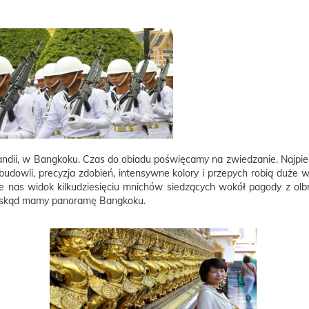
andii, w Bangkoku. Czas do obiadu poświęcamy na zwiedzanie. Najpier
budowli, precyzja zdobień, intensywne kolory i przepych robią duż
je nas widok kilkudziesięciu mnichów siedzących wokół pagody z o
ę, skąd mamy panoramę Bangkoku.