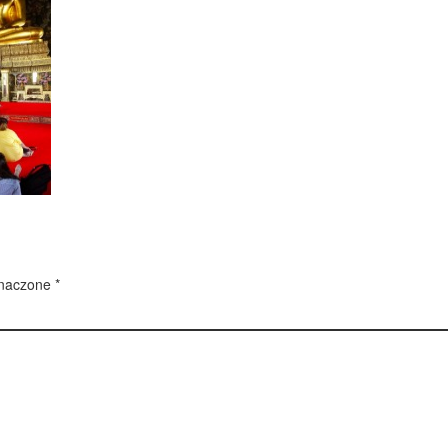
znaczone
*