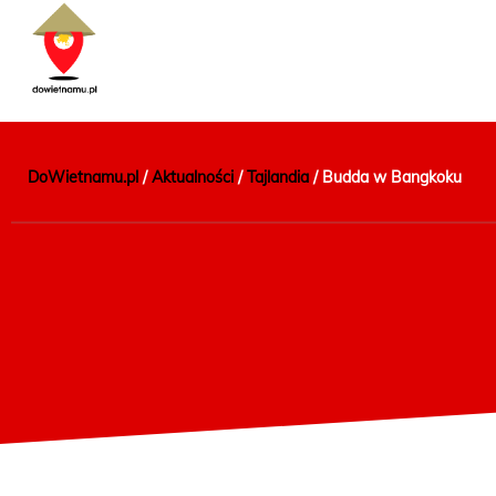
DoWietnamu.pl
/
Aktualności
/
Tajlandia
/
Budda w Bangkoku