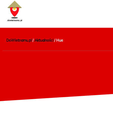
DoWietnamu.pl
/
Aktualności
/
Hue