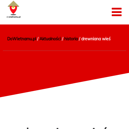
DoWietnamu.pl
/
Aktualności
/
historia
/
drewniana wieś