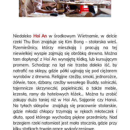
Niedaleko
Hoi An
w środkowym Wietnamie, w delcie
rzeki Thu Bon znajduje się Kim Bong – stolarska wieś.
Rzemieślnicy, którzy mieszkają i pracują na tej
niewielkiej wyspie zajmują się obróbką drewna. Można
tam dopłynąć z Hoi An wynajętą łódką, lub kursującym
promem. Schodząc na ląd nie trzeba daleko iść, by
natrafić na sklepy, gdzie półki uginają się pod ciężarem
wyrobów z drewna. Religijne rzeźby, smoki, jednorożce,
żółwie, tace, dzbany, rzeźby wesołego Buddy, solniczki,
tajemnicze skrzyneczki, popielniczki, a także meble,
krzesła, ramy do hotelowych łóżek… Można tu zrobić
zakupy dużo taniej niż w Hoi An, Sajgonie czy Hanoi.
Na tyłach sklepów znajdują się pracownie stolarskie,
gdzie młodzi chłopcy trzymają w rękach młoteczek i
dłuto, spod którego wychodzą piękne przedmioty. Nad
brzegiem rzeki natomiast jest mała stocznia, gdzie przy
kilku statkach trwają prace wykończeniowe.