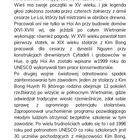
Wieś ma swoje początki w XV wieku, i jak legenda
głosi założona została przez czterech żołnierzy z armii
cesarze Le Loi, którzy byli mistrzami w obróbce drewna.
Pracowali oni nie tylko w Hoi An przy budowie domów
(XVI-XVIII w), ale jeździli po całym Wietnamie
wykonując również pagody. W XVII wieku powstał tam
pierwszy statek, w XIX wieku stolarze z Kim Bong
pracowali dla cesarzy z dynastii Nguyen przy
konstrukcjach drewnianych Cytadeli i grobowców w
Hue, a gdy Hoi An zostało wpisane w1999 roku do
UNESCO wykonywali tam prace konserwatorskie.
Po drugiej wojnie światowej odnotowano spadek
zainteresowania tym zawodem. Jeden ze stolarzy z Kim
Bong Huynh Ri (którego rodzina obejmuje 12 pokoleń
rzeźbiarzy) po wizycie w północnym Wietnamie, gdzie
odwiedzał tradycyjne wioski rzemieślnicze, zdał sobie
sprawę z ogromnego potencjału stolarstwa.
Zaproponował uruchomienie programu pozwalającego
młodym ludziom otrzymać bezpłatne szkolenie w tym
zawodzie. Po wielu trudnościach udało się to i od 1996
roku pod patronatem UNESCO co roku szkolonych jest
30 uczniów pochodzących z miejscowości Kim Bong,