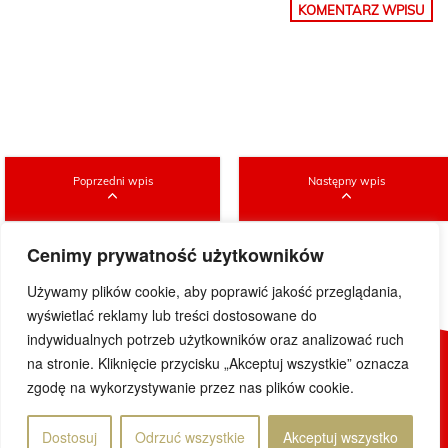
Poprzedni wpis
Następny wpis
Cenimy prywatność użytkowników
Używamy plików cookie, aby poprawić jakość przeglądania,
wyświetlać reklamy lub treści dostosowane do
indywidualnych potrzeb użytkowników oraz analizować ruch
na stronie. Kliknięcie przycisku „Akceptuj wszystkie” oznacza
© 2019 DoWietnamu.pl. Wszelkie prawa zastrzeżone.
zgodę na wykorzystywanie przez nas plików cookie.
Projekt i realizacja
Dostosuj
Odrzuć wszystkie
Akceptuj wszystko