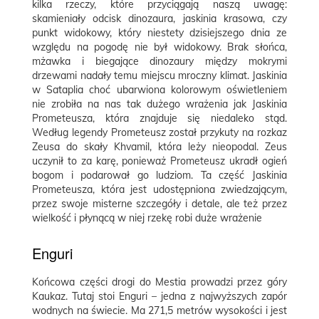
kilka rzeczy, które przyciągają naszą uwagę:
skamieniały odcisk dinozaura, jaskinia krasowa, czy
punkt widokowy, który niestety dzisiejszego dnia ze
względu na pogodę nie był widokowy. Brak słońca,
mżawka i biegające dinozaury między mokrymi
drzewami nadały temu miejscu mroczny klimat. Jaskinia
w Sataplia choć ubarwiona kolorowym oświetleniem
nie zrobiła na nas tak dużego wrażenia jak Jaskinia
Prometeusza, która znajduje się niedaleko stąd.
Według legendy Prometeusz został przykuty na rozkaz
Zeusa do skały Khvamil, która leży nieopodal. Zeus
uczynił to za karę, ponieważ Prometeusz ukradł ogień
bogom i podarował go ludziom. Ta część Jaskinia
Prometeusza, która jest udostępniona zwiedzającym,
przez swoje misterne szczegóły i detale, ale też przez
wielkość i płynącą w niej rzekę robi duże wrażenie
Enguri
Końcowa części drogi do Mestia prowadzi przez góry
Kaukaz. Tutaj stoi Enguri – jedna z najwyższych zapór
wodnych na świecie. Ma 271,5 metrów wysokości i jest