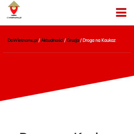
DoWietnamu.pl
/
Aktualności
/
Gruzja
/
Droga na Kaukaz