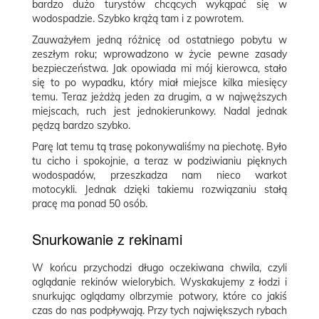
bardzo dużo turystów chcących wykąpać się w
wodospadzie. Szybko krążą tam i z powrotem.
Zauważyłem jedną różnicę od ostatniego pobytu w
zeszłym roku; wprowadzono w życie pewne zasady
bezpieczeństwa. Jak opowiada mi mój kierowca, stało
się to po wypadku, który miał miejsce kilka miesięcy
temu. Teraz jeżdżą jeden za drugim, a w najwęższych
miejscach, ruch jest jednokierunkowy. Nadal jednak
pędzą bardzo szybko.
Parę lat temu tą trasę pokonywaliśmy na piechotę. Było
tu cicho i spokojnie, a teraz w podziwianiu pięknych
wodospadów, przeszkadza nam nieco warkot
motocykli. Jednak dzięki takiemu rozwiązaniu stałą
pracę ma ponad 50 osób.
Snurkowanie z rekinami
W końcu przychodzi długo oczekiwana chwila, czyli
oglądanie rekinów wielorybich. Wyskakujemy z łodzi i
snurkując oglądamy olbrzymie potwory, które co jakiś
czas do nas podpływają. Przy tych największych rybach