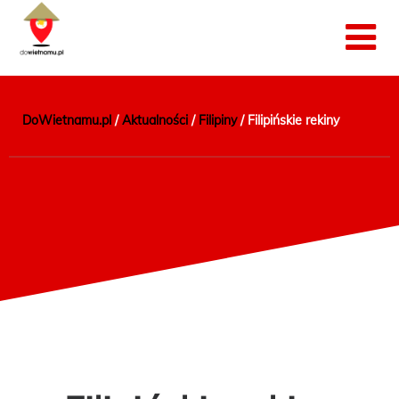
DoWietnamu.pl
/
Aktualności
/
Filipiny
/
Filipińskie rekiny