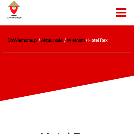
DoWietnamu.pl
/
Aktualności
/
Wietnam
/
Hotel Rex