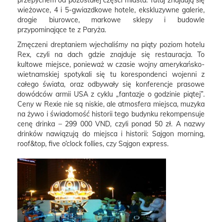
przepychem od pozostałej części miasta. Tutaj znajdują się
wieżowce, 4 i 5-gwiazdkowe hotele, ekskluzywne galerie,
drogie biurowce, markowe sklepy i budowle
przypominające te z Paryża.
Zmęczeni dreptaniem wjechaliśmy na piąty poziom hotelu
Rex, czyli na dach gdzie znajduje się restauracja. To
kultowe miejsce, ponieważ w czasie wojny amerykańsko-
wietnamskiej spotykali się tu korespondenci wojenni z
całego świata, oraz odbywały się konferencje prasowe
dowódców armii USA z cyklu „fantazje o godzinie piątej”.
Ceny w Rexie nie są niskie, ale atmosfera miejsca, muzyka
na żywo i świadomość historii tego budynku rekompensuje
cenę drinka – 299 000 VND, czyli ponad 50 zł. A nazwy
drinków nawiązują do miejsca i historii: Sajgon morning,
roof&top, five o’clock follies, czy Sajgon express.