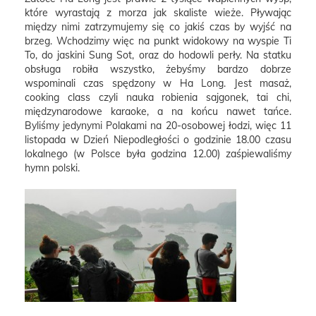
które wyrastają z morza jak skaliste wieże. Pływając
między nimi zatrzymujemy się co jakiś czas by wyjść na
brzeg. Wchodzimy więc na punkt widokowy na wyspie Ti
To, do jaskini Sung Sot, oraz do hodowli perły. Na statku
obsługa robiła wszystko, żebyśmy bardzo dobrze
wspominali czas spędzony w Ha Long. Jest masaż,
cooking class czyli nauka robienia sajgonek, tai chi,
międzynarodowe karaoke, a na końcu nawet tańce.
Byliśmy jedynymi Polakami na 20-osobowej łodzi, więc 11
listopada w Dzień Niepodległości o godzinie 18.00 czasu
lokalnego (w Polsce była godzina 12.00) zaśpiewaliśmy
hymn polski.