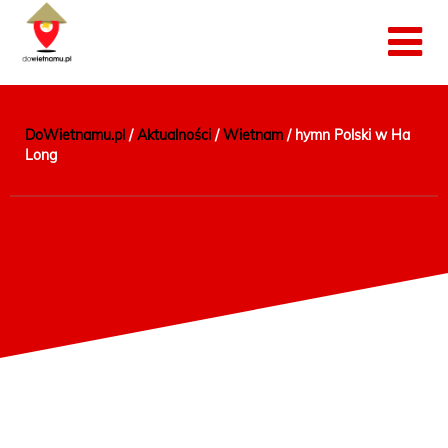
DoWietnamu.pl
/
Aktualności
/
Wietnam
/
hymn Polski w Ha
Long