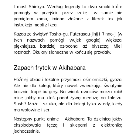
I most Shinkyo. Według legendy to dwa smoki które
pomogły w przejściu przez rzekę… w sumie nie
pamiętam komu, imiona złożone z literek tak jak
instrukcja mebli z Ikea.
Każda ze świątyń Tosho-gu, Futerasau-jinij i Rinno-ji (w
tych nazwach pomógł wujek google) większa,
piękniejsza, bardziej ozłocona, aż błyszczą. Mieli
rozmach. Okulary słoneczne w końcu się przydały.
Zapach frytek w Akihabara
Później obiad i lokalne przysmaki: ośmiorniczki, gyoza.
Ale nie dla kolegi, który nawet zwiedzając świątynie
bacznie tropił burgery. Na widok owoców morza robił
minę jakby mu ktoś podał żywą meduzę na talerzu.
Sushi? Może i sztuka, ale dla kolegi tylko wtedy, kiedy
ma wołowinę i ser.
Następny punkt anime – Akihabara. Ta dzielnica jakby
eksplodowała tęczą i sklepami z elektroniką
jednocześnie.