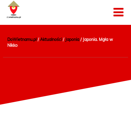
DoWietnamu.pl
/
Aktualności
/
Japonia
/
Japonia. Mgła w
Nikko