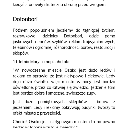
kiedyś stanowiły skuteczna obronę przed wrogiem.
Dotonbori
Późnym popołudniem jedziemy do tętniącej życiem,
rozrywkowej dzielnicy Dotonbori, gdzie pełno
jaskrawych neonów, szyldów, reklam trójwymiarowych,
telebimów i ogromnej różnorodności barów, restauracji i
sklepów.
11-letnia Marysia napisała tak:
“W nowoczesne mieście Osaka jest dużo ledów i
reklam co sprawia, że jest nietypowo i ciekawie. Ledy
dają dużo światła, więc miasto w nocy jest bardzo
oświetlone, przez co łatwiej się zwiedza. Jedzenie tam
jest bardzo dobre i smaczne, zwłaszcza zupy.
Jest dużo pamiątkowych sklepików i barów z
jedzeniem.
Ledy i reklamy pokrywają budynki, tworzy to
efekt miasta z przyszłości.
Chociaż Osaka jest nietypowym miastem to na pewno
będąc w Japonii warto je zwiedzić.”