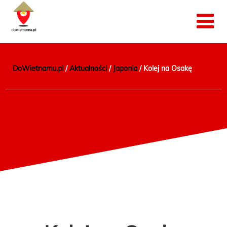
DoWietnamu.pl
/
Aktualności
/
Japonia
/
Kolej na Osakę