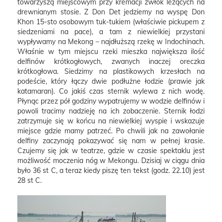
towarzyszą miejscowym przy kremacji zwłok leżących na
drewnianym stosie. Z Don Det jedziemy na wyspę Don
Khon 15-sto osobowym tuk-tukiem (właściwie pickupem z
siedzeniami na pace), a tam z niewielkiej przystani
wypływamy na Mekong – najdłuższą rzekę w Indochinach.
Właśnie w tym miejscu rzeki mieszka największa ilość
delfinów krótkogłowych, zwanych inaczej oreczka
krótkogłowa. Siedzimy na plastikowych krzesłach na
podeście, który łączy dwie podłużne łodzie (prawie jak
katamaran). Co jakiś czas sternik wylewa z nich wodę.
Płynąc przez pół godziny wypatrujemy w wodzie delfinów i
powoli tracimy nadzieję na ich zobaczenie. Sternik łodzi
zatrzymuje się w końcu na niewielkiej wyspie i wskazuje
miejsce gdzie mamy patrzeć. Po chwili jak na zawołanie
delfiny zaczynają pokazywać się nam w pełnej krasie.
Czujemy się jak w teatrze, gdzie w czasie spektaklu jest
możliwość moczenia nóg w Mekongu. Dzisiaj w ciągu dnia
było 36 st C, a teraz kiedy piszę ten tekst (godz. 22.10) jest
28 st C.