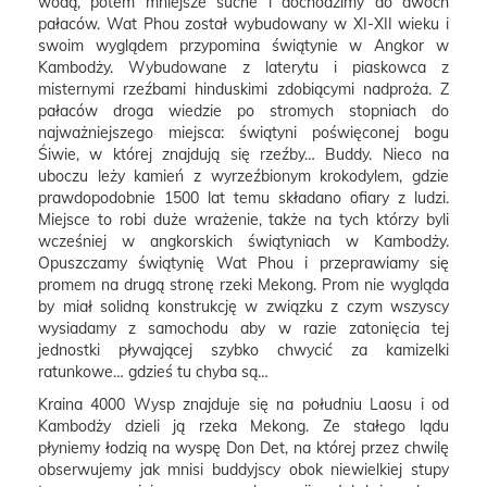
wodą, potem mniejsze suche i dochodzimy do dwóch
pałaców. Wat Phou został wybudowany w XI-XII wieku i
swoim wyglądem przypomina świątynie w Angkor w
Kambodży. Wybudowane z laterytu i piaskowca z
misternymi rzeźbami hinduskimi zdobiącymi nadproża. Z
pałaców droga wiedzie po stromych stopniach do
najważniejszego miejsca: świątyni poświęconej bogu
Śiwie, w której znajdują się rzeźby… Buddy. Nieco na
uboczu leży kamień z wyrzeźbionym krokodylem, gdzie
prawdopodobnie 1500 lat temu składano ofiary z ludzi.
Miejsce to robi duże wrażenie, także na tych którzy byli
wcześniej w angkorskich świątyniach w Kambodży.
Opuszczamy świątynię Wat Phou i przeprawiamy się
promem na drugą stronę rzeki Mekong. Prom nie wygląda
by miał solidną konstrukcję w związku z czym wszyscy
wysiadamy z samochodu aby w razie zatonięcia tej
jednostki pływającej szybko chwycić za kamizelki
ratunkowe… gdzieś tu chyba są…
Kraina 4000 Wysp znajduje się na południu Laosu i od
Kambodży dzieli ją rzeka Mekong. Ze stałego lądu
płyniemy łodzią na wyspę Don Det, na której przez chwilę
obserwujemy jak mnisi buddyjscy obok niewielkiej stupy