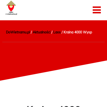
DoWietnamu.pl
/
Aktualności
/
Laos
/
Kraina 4000 Wysp