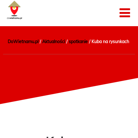
DoWietnamu.pl
/
Aktualności
/
spotkanie
/
Kuba na rysunkach