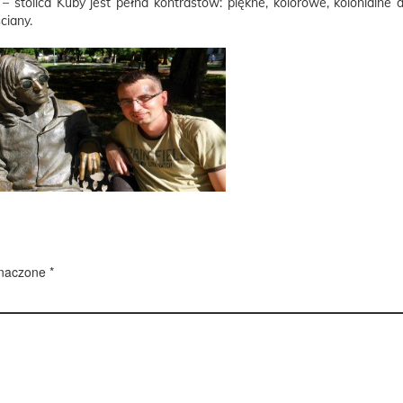
 – stolica Kuby jest pełna kontrastów: piękne, kolorowe, kolonialne
ciany.
znaczone
*