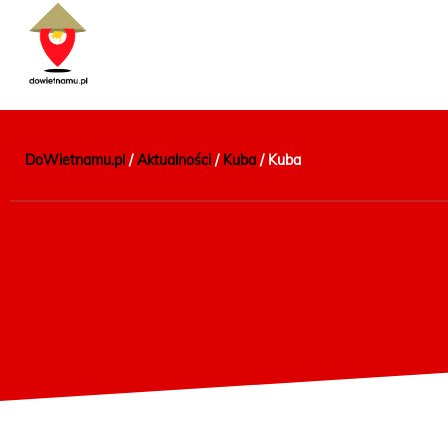
DoWietnamu.pl
/
Aktualności
/
Kuba
/
Kuba