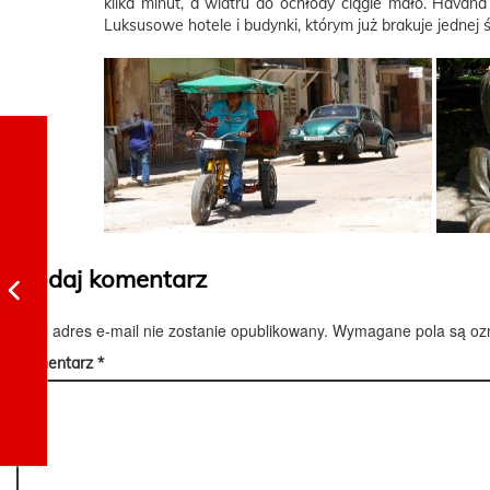
kilka minut, a wiatru do ochłody ciągle mało. Havana
Luksusowe hotele i budynki, którym już brakuje jednej ś
Dodaj komentarz
Twój adres e-mail nie zostanie opublikowany.
Wymagane pola są o
Komentarz
*