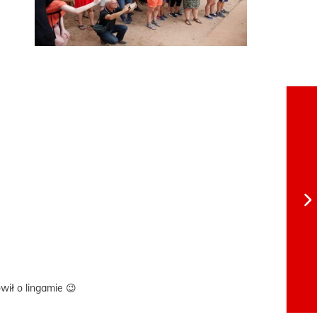
ił o lingamie 😉