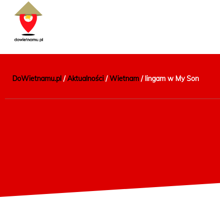
DoWietnamu.pl
/
Aktualności
/
Wietnam
/
lingam w My Son