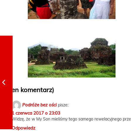
(Jeden komentarz)
Podróże bez ości
pisze:
1 czerwca 2017 o 23:03
Widzę, że w My Son mieliśmy tego samego rewelacyjnego przew
Odpowiedz