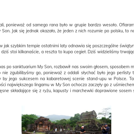
ali, ponieważ od samego rana było w grupie bardzo wesoło. Ofiara
 Son. Jak się jednak okazało, że jeden z nich rozumie po polsku, to n
 jak szybkim tempie ostatnimi laty odnawia się poszczególne świątyn
ziś stoi kilkanaście, a reszta to kupa cegieł. Dziś widzieliśmy trwaj
nas po sanktuarium My Son, rozbawił nas swoim głosem, sposobem m
ie zgubilibyśmy go, ponieważ z oddali słychać było jego perlisty
y by jego sukcesem na kabaretowej scenie stand-upu w Polsce. Ta
ści największego lingamu w My Son ochoczo zaczęły go z uśmiechem 
ięsne składające się z ryżu, kapusty i marchewki doprawione sosem 