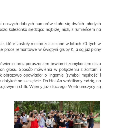
mi naszych dobrych humorów stało się dwóch młodych
asza koleżanka siedząca najbliżej nich, z rumieńcem na
ie, które zostały mocno zniszczone w latach 70-tych w
ące prace remontowe w świątyni grupy K, a są już plany
ówienia, oraz poruszaniem brwiami i zamykaniem oczu
 ton głosu. Sposób mówienia w połączeniu z żartami i
k obrazowo opowiadał o lingamie (symbol męskości i
dotykać na szczęście. Do Hoi An wróciliśmy łodzią, na
sojowym i chilli. Wiemy już dlaczego Wietnamczycy są