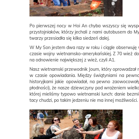
Po pierwszej nocy w Hoi An chyba wszyscy się wysp
przystojniaków, którzy jechali z nami autobusem do My
twarzy przesiadła się kilka siedzeń dalej.
W My Son jestem dwa razy w roku i ciągle obserwuję w
czasie wojny wietnamsko-amerykańskiej. Z 70 wież do d
na odnowienie największej z wież, czyli A1.
Nasz wietnamski przewodnik Joum, który oprowadzał 
w czasie opowiadania. Między świątyniami na pewno n
historyjkami jakie opowiadał, na pewno zaowocował
płodności), że nasze dziewczyny pod wrażeniem wielko
której mieliśmy typowo wietnamski lunch: danie bezm
tacy chudzi, po takim jedzeniu nie ma innej możliwości.