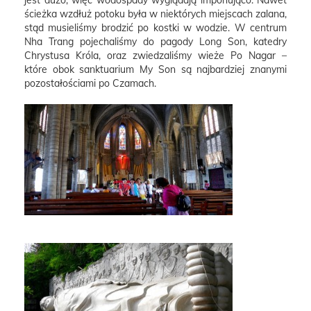
jest dużo, więc wodospady wyglądają imponująco. Nawet
ścieżka wzdłuż potoku była w niektórych miejscach zalana,
stąd musieliśmy brodzić po kostki w wodzie. W centrum
Nha Trang pojechaliśmy do pagody Long Son, katedry
Chrystusa Króla, oraz zwiedzaliśmy wieże Po Nagar –
które obok sanktuarium My Son są najbardziej znanymi
pozostałościami po Czamach.