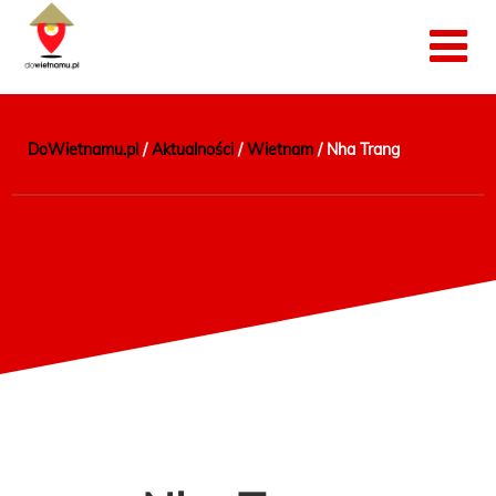
DoWietnamu.pl
/
Aktualności
/
Wietnam
/
Nha Trang