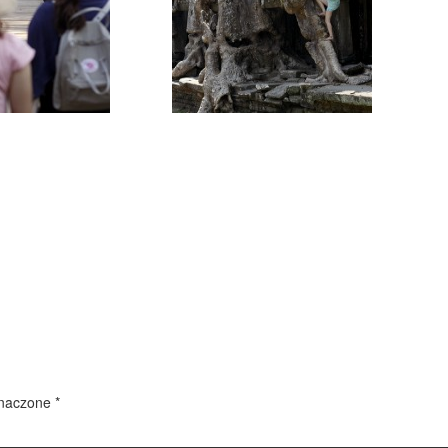
znaczone
*