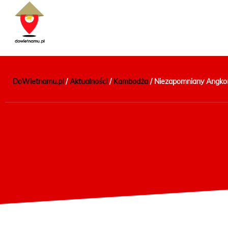
DoWietnamu.pl
/
Aktualności
/
Kambodża
/
Niezapomniany Angko