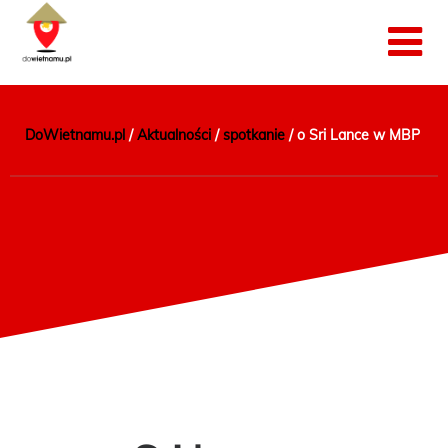
DoWietnamu.pl
/
Aktualności
/
spotkanie
/
o Sri Lance w MBP