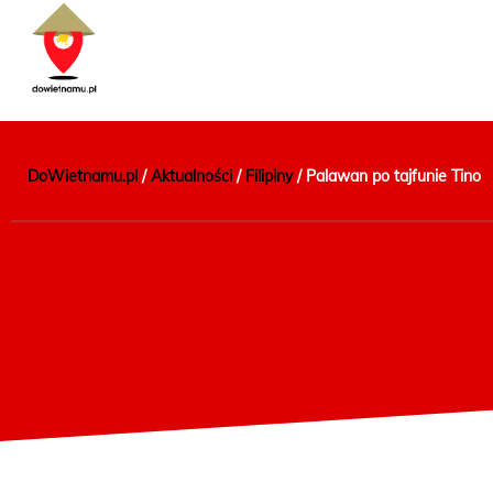
DoWietnamu.pl
/
Aktualności
/
Filipiny
/
Palawan po tajfunie Tino