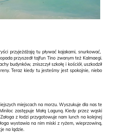
yści przyjeżdżają tu pływać kajakami, snurkować,
topada przyszedł tajfun Tino zwanym też Kalmaegi.
chy budynków, zniszczył szkołę i kościół, uszkodził
eny. Teraz kiedy tu jesteśmy jest spokojnie, niebo
iejszych miejscach na morzu. Wyszukuje dla nas te
iniloc zastępuje Małą Laguną. Kiedy przez wąski
Załoga z łodzi przygotowuje nam lunch na kolejnej
załoga wystawia na nim miski z ryżem, wieprzowiną,
je na lądzie.