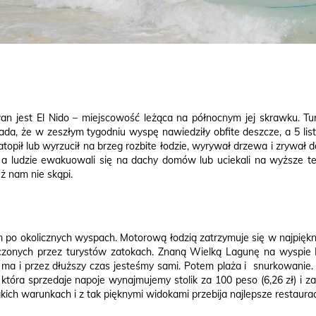
an jest El Nido – miejscowość leżąca na północnym jej skrawku. Tur
ada, że w zeszłym tygodniu wyspę nawiedziły obfite deszcze, a 5 lis
opił lub wyrzucił na brzeg rozbite łodzie, wyrywał drzewa i zrywał da
 a ludzie ewakuowali się na dachy domów lub uciekali na wyższe ter
ż nam nie skąpi.
po okolicznych wyspach. Motorową łodzią zatrzymuje się w najpiękn
czonych przez turystów zatokach. Znaną Wielką Lagunę na wyspie M
ma i przez dłuższy czas jesteśmy sami. Potem plaża i snurkowanie. 
 która sprzedaje napoje wynajmujemy stolik za 100 peso (6,26 zł) i 
kich warunkach i z tak pięknymi widokami przebija najlepsze restaurac