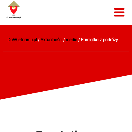
DoWietnamu.pl
/
Aktualności
/
media
/
Pamiątka z podróży