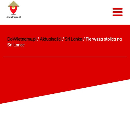
DoWietnamu.pl
/
Aktualności
/
Sri Lanka
/
Pierwsza stolica na
Sri Lance