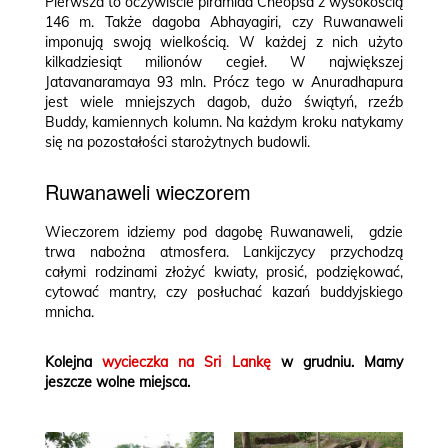
Pierwsza to oczywiście piramida Cheopsa z wysokością
146 m. Także dagoba Abhayagiri, czy Ruwanaweli
imponują swoją wielkością. W każdej z nich użyto
kilkadziesiąt milionów cegieł. W największej
Jatavanaramaya 93 mln. Prócz tego w Anuradhapura
jest wiele mniejszych dagob, dużo świątyń, rzeźb
Buddy, kamiennych kolumn. Na każdym kroku natykamy
się na pozostałości starożytnych budowli.
Ruwanaweli wieczorem
Wieczorem idziemy pod dagobę Ruwanaweli, gdzie
trwa nabożna atmosfera. Lankijczycy przychodzą
całymi rodzinami złożyć kwiaty, prosić, podziękować,
cytować mantry, czy posłuchać kazań buddyjskiego
mnicha.
Kolejna
wycieczka na Sri Lankę
w grudniu. Mamy
jeszcze wolne miejsca.