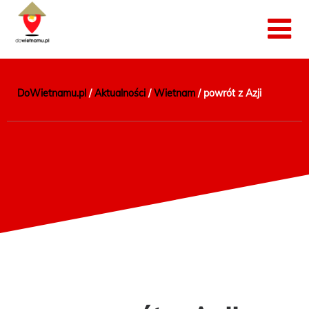
DoWietnamu.pl
/
Aktualności
/
Wietnam
/
powrót z Azji