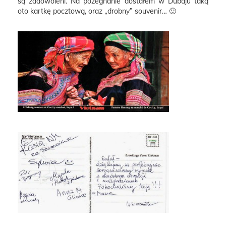
są zadowoleni. Na pożegnanie dostałem w Dubaju taką
oto kartkę pocztową, oraz „drobny” souvenir… 🙂