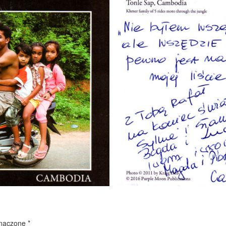
znaczone
*