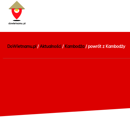
DoWietnamu.pl
/
Aktualności
/
Kambodża
/
powrót z Kambodży