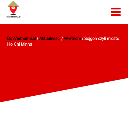
DoWietnamu.pl
/
Aktualności
/
Wietnam
/
Sajgon czyli miasto
Ho Chi Minha