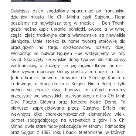
Dzisiejszy dzień spędziliśmy spacerując po francuskiej
dzielnicy miasta Ho Chi Minha czyli Sajgonu. Rano
poszliśmy na największy targ w mieście – Ben Thanh,
gdzie można kupić ubrania, pamiątki, owoce, a w tylnej
części zjeść tradycyjne dania wietnamskie za niewielkie
pieniądze. Małe stoiska kulinarne tworzą stołówkę dla
pracujących na targu sprzedawców. Idziemy dalej.
Wchodząc na bulwar Nguyen Hue wstępujemy w inny
świat. Skończyły się wąskie domy typowe dla zabudowy
wietnamskiej, a zaczęły się pięciogwiazdkowe hotele i
ekskluzywne markowe sklepy prosto z europejskich stolic.
Jeden kraniec bulwaru prowadzi do Siedziby Komitetu
Ludowego, a drugi do rzeki Sajgon. Nieco dalej z tyłu
pałacu są jeszcze dwie budowle, o których możemy
przeczytać we wszystkich przewodnikach o Ho Chi Minh
City: Poczta Główna oraz Katedra Notre Dame. Ta
pierwsza zaprojektowana przez Gustava Eiffela ma
wewnątrz kilka charakterystycznych elementów: wielki
portret spoglądającego na wszystkich z góry Ho Chi
Minha, dwie stare mapy pokazujące Wietnam i Kambodżę
oraz Sajgon z 1892 roku i budki telefoniczne, w których