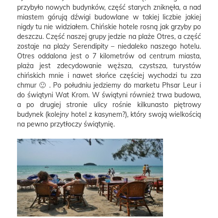
przybyło nowych budynków, część starych zniknęła, a nad
miastem górują dźwigi budowlane w takiej liczbie jakiej
nigdy tu nie widziałem. Chińskie hotele rosną jak grzyby po
deszczu. Część naszej grupy jedzie na plaże Otres, a część
zostaje na plaży Serendipity – niedaleko naszego hotelu.
Otres oddalona jest o 7 kilometrów od centrum miasta,
plaża jest zdecydowanie węższa, czystsza, turystów
chińskich mnie i nawet słońce częściej wychodzi tu zza
chmur 🙂 . Po południu jedziemy do marketu Phsar Leur i
do świątyni Wat Krom. W świątyni również trwa budowa,
a po drugiej stronie ulicy rośnie kilkunasto piętrowy
budynek (kolejny hotel z kasynem?), który swoją wielkością
na pewno przytłoczy świątynię.