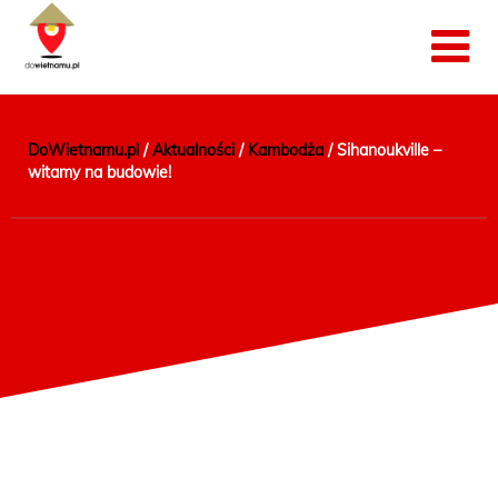
DoWietnamu.pl
/
Aktualności
/
Kambodża
/
Sihanoukville –
witamy na budowie!