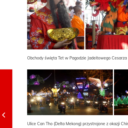
Obchody święta Tet w Pagodzie Jadeitowego Cesarza 
Ulice Can Tho (Delta Mekong) przystrojone z okazji C