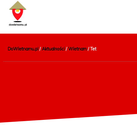
DoWietnamu.pl
/
Aktualności
/
Wietnam
/
Tet