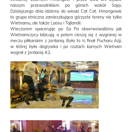
naszym przewodnikiem po górach wokół Sapy.
Dzisiejszego dnia idziemy do wioski Cat Cat. Hmongowie
to grupa etniczna zamieszkująca górzyste tereny nie tylko
Wietnamu, ale także Laosu i Tajlandii.
Wieczorem spacerując po Sa Pa obserwowaliśmy jak
Wietnamczycy kibicują, a potem cieszą się z wygranej w
meczu piłkarskim z Jordanią. Była to ⅛ finał Pucharu Azji,
w której była dogrywka i po rzutach karnych Wietnam
wygrał z Jordanią 4:2.