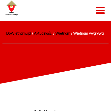
DoWietnamu.pl
/
Aktualności
/
Wietnam
/
Wietnam wygrywa