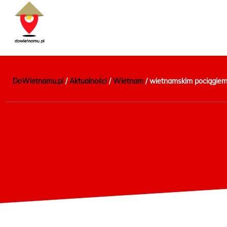
DoWietnamu.pl
/
Aktualności
/
Wietnam
/
wietnamskim pociągie