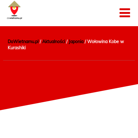
DoWietnamu.pl
/
Aktualności
/
Japonia
/
Wołowina Kobe w
Kurashiki