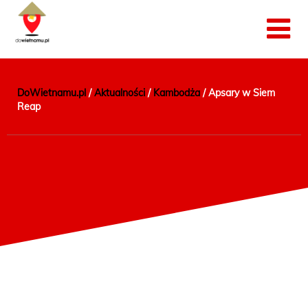
DoWietnamu.pl
/
Aktualności
/
Kambodża
/
Apsary w Siem
Reap