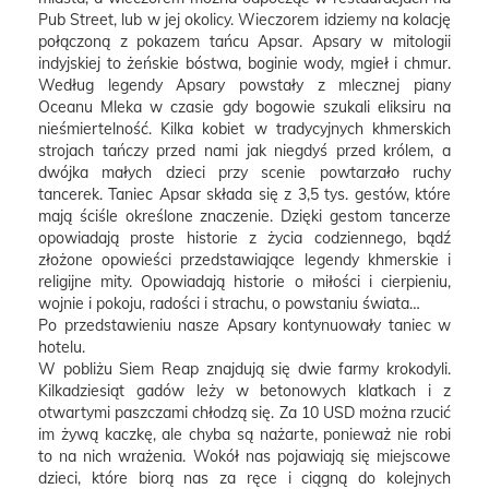
Pub Street, lub w jej okolicy. Wieczorem idziemy na kolację
połączoną z pokazem tańcu Apsar. Apsary w mitologii
indyjskiej to żeńskie bóstwa, boginie wody, mgieł i chmur.
Według legendy Apsary powstały z mlecznej piany
Oceanu Mleka w czasie gdy bogowie szukali eliksiru na
nieśmiertelność. Kilka kobiet w tradycyjnych khmerskich
strojach tańczy przed nami jak niegdyś przed królem, a
dwójka małych dzieci przy scenie powtarzało ruchy
tancerek. Taniec Apsar składa się z 3,5 tys. gestów, które
mają ściśle określone znaczenie. Dzięki gestom tancerze
opowiadają proste historie z życia codziennego, bądź
złożone opowieści przedstawiające legendy khmerskie i
religijne mity. Opowiadają historie o miłości i cierpieniu,
wojnie i pokoju, radości i strachu, o powstaniu świata…
Po przedstawieniu nasze Apsary kontynuowały taniec w
hotelu.
W pobliżu Siem Reap znajdują się dwie farmy krokodyli.
Kilkadziesiąt gadów leży w betonowych klatkach i z
otwartymi paszczami chłodzą się. Za 10 USD można rzucić
im żywą kaczkę, ale chyba są nażarte, ponieważ nie robi
to na nich wrażenia. Wokół nas pojawiają się miejscowe
dzieci, które biorą nas za ręce i ciągną do kolejnych