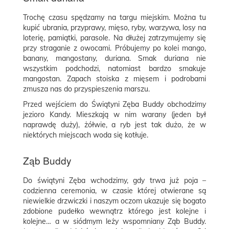
Trochę czasu spędzamy na targu miejskim. Można tu
kupić ubrania, przyprawy, mięso, ryby, warzywa, losy na
loterię, pamiątki, parasole. Na dłużej zatrzymujemy się
przy straganie z owocami. Próbujemy po kolei mango,
banany, mangostany, duriana. Smak duriana nie
wszystkim podchodzi, natomiast bardzo smakuje
mangostan. Zapach stoiska z mięsem i podrobami
zmusza nas do przyspieszenia marszu.
Przed wejściem do Świątyni Zęba Buddy obchodzimy
jezioro Kandy. Mieszkają w nim warany (jeden był
naprawdę duży), żółwie, a ryb jest tak dużo, że w
niektórych miejscach woda się kotłuje.
Ząb Buddy
Do świątyni Zęba wchodzimy, gdy trwa już poja –
codzienna ceremonia, w czasie której otwierane są
niewielkie drzwiczki i naszym oczom ukazuje się bogato
zdobione pudełko wewnątrz którego jest kolejne i
kolejne… a w siódmym leży wspomniany Ząb Buddy.