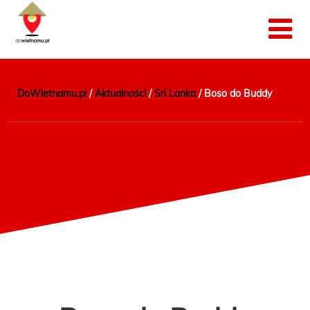
DoWietnamu.pl
/
Aktualności
/
Sri Lanka
/
Boso do Buddy