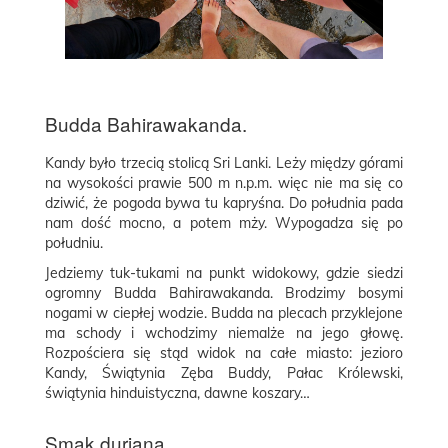
Budda Bahirawakanda.
Kandy było trzecią stolicą Sri Lanki. Leży między górami
na wysokości prawie 500 m n.p.m. więc nie ma się co
dziwić, że pogoda bywa tu kapryśna. Do południa pada
nam dość mocno, a potem mży. Wypogadza się po
południu.
Jedziemy tuk-tukami na punkt widokowy, gdzie siedzi
ogromny Budda Bahirawakanda. Brodzimy bosymi
nogami w ciepłej wodzie. Budda na plecach przyklejone
ma schody i wchodzimy niemalże na jego głowę.
Rozpościera się stąd widok na całe miasto: jezioro
Kandy, Świątynia Zęba Buddy, Pałac Królewski,
świątynia hinduistyczna, dawne koszary…
Smak duriana