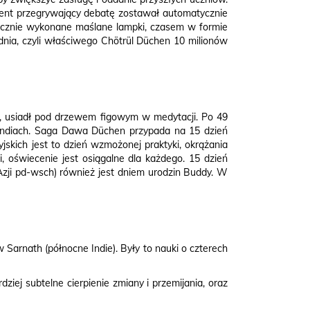
ponent przegrywający debatę zostawał automatycznie
ręcznie wykonane maślane lampki, czasem w formie
 dnia, czyli właściwego Chötrül Düchen 10 milionów
i, usiadł pod drzewem figowym w medytacji. Po 49
h Indiach. Saga Dawa Düchen przypada na 15 dzień
jskich jest to dzień wzmożonej praktyki, okrążania
i, oświecenie jest osiągalne dla każdego. 15 dzień
Azji pd-wsch) również jest dniem urodzin Buddy. W
Sarnath (północne Indie). Były to nauki o czterech
rdziej subtelne cierpienie zmiany i przemijania, oraz