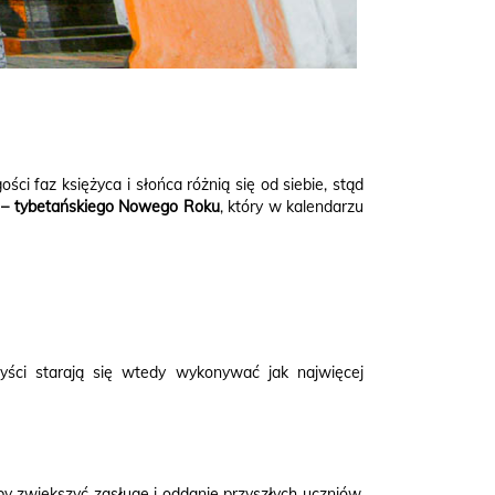
ści faz księżyca i słońca różnią się od siebie, stąd
 – tybetańskiego Nowego Roku
, który w kalendarzu
ści starają się wtedy wykonywać jak najwięcej
by zwiększyć zasługę i oddanie przyszłych uczniów.