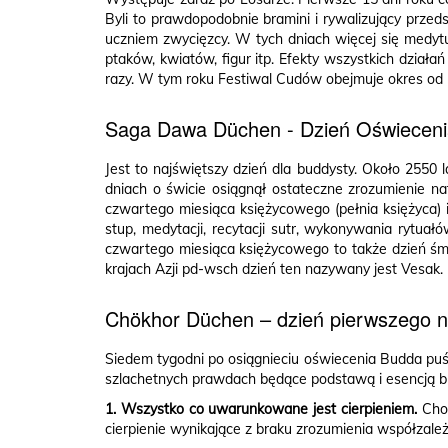
Byli to prawdopodobnie bramini i rywalizujący przed
uczniem zwycięzcy. W tych dniach więcej się medyt
ptaków, kwiatów, figur itp. Efekty wszystkich dział
razy. W tym roku Festiwal Cudów obejmuje okres od 
Saga Dawa Düchen - Dzień Oświeceni
Jest to najświętszy dzień dla buddysty. Około 2550 l
dniach o świcie osiągnął ostateczne zrozumienie n
czwartego miesiąca księżycowego (pełnia księżyca) i
stup, medytacji, recytacji sutr, wykonywania rytuał
czwartego miesiąca księżycowego to także dzień śmi
krajach Azji pd-wsch dzień ten nazywany jest Vesak.
Chökhor Düchen – dzień pierwszego 
Siedem tygodni po osiągnieciu oświecenia Budda puśc
szlachetnych prawdach będące podstawą i esencją b
1. Wszystko co uwarunkowane jest cierpieniem.
Chod
cierpienie wynikające z braku zrozumienia współzależ