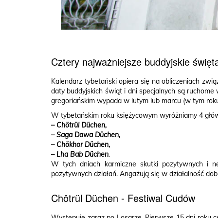
Cztery najważniejsze buddyjskie święta 
Kalendarz tybetański opiera się na obliczeniach związ
daty buddyjskich świąt i dni specjalnych są ruchome
gregoriańskim wypada w lutym lub marcu (w tym roku
W tybetańskim roku księżycowym wyróżniamy 4 głów
–
Chötrül Düchen,
– Saga Dawa Düchen,
– Chökhor Düchen,
–
Lha Bab Düchen
.
W tych dniach karmiczne skutki pozytywnych i n
pozytywnych działań. Angażują się w działalność do
Chötrül Düchen - Festiwal Cudów
Występuje zaraz po Losarze. Pierwsze 15 dni roku ce