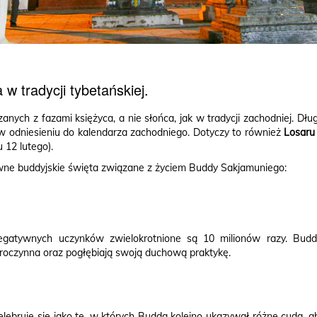
w tradycji tybetańskiej.
anych z fazami księżyca, a nie słońca, jak w tradycji zachodniej. Długo
 w odniesieniu do kalendarza zachodniego. Dotyczy to również
Losaru
 12 lutego).
ne buddyjskie święta związane z życiem Buddy Sakjamuniego:
egatywnych uczynków zwielokrotnione są 10 milionów razy. Buddy
broczynna oraz pogłębiają swoją duchową praktykę.
lebruje się jako te, w których Budda kolejno ukazywał różne cuda, a