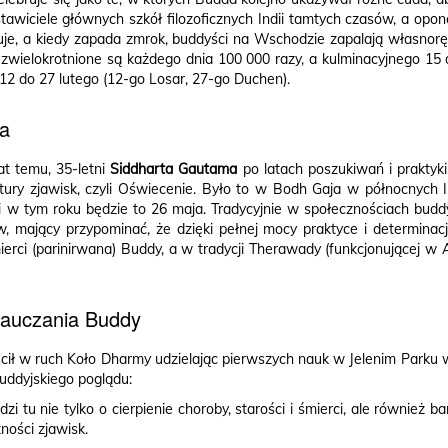
stawiciele głównych szkół filozoficznych Indii tamtych czasów, a o
uje, a kiedy zapada zmrok, buddyści na Wschodzie zapalają własno
ań zwielokrotnione są każdego dnia 100 000 razy, a kulminacyjnego 15
12 do 27 lutego (12-go Losar, 27-go Duchen).
a
at temu, 35-letni
Siddharta Gautama
po latach poszukiwań i praktyk
atury zjawisk, czyli Oświecenie. Było to w Bodh Gaja w północnyc
 w tym roku będzie to 26 maja. Tradycyjnie w społecznościach buddy
ów, mający przypominać, że dzięki pełnej mocy praktyce i determinacj
erci (parinirwana) Buddy, a w tradycji Therawady (funkcjonującej w 
nauczania Buddy
ił w ruch Koło Dharmy udzielając pierwszych nauk w Jelenim Parku w 
uddyjskiego poglądu:
zi tu nie tylko o cierpienie choroby, starości i śmierci, ale również ba
ności zjawisk.