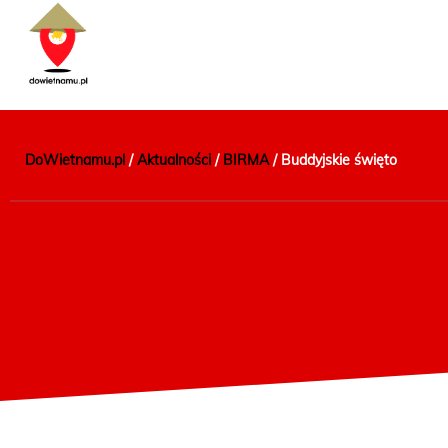
DoWietnamu.pl
/
Aktualności
/
BIRMA
/
Buddyjskie święto