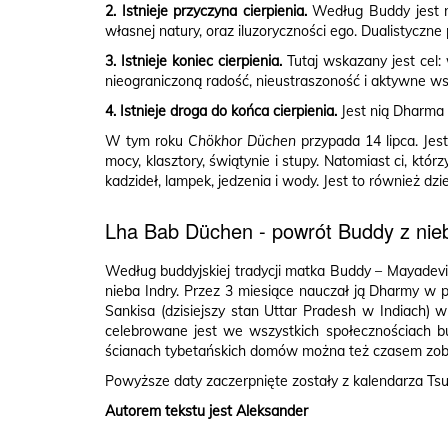
2. Istnieje przyczyna cierpienia.
Według Buddy jest ni
własnej natury, oraz iluzoryczności ego. Dualistyczn
3. Istnieje koniec cierpienia.
Tutaj wskazany jest cel: 
nieograniczoną radość, nieustraszoność i aktywne ws
4. Istnieje droga do końca cierpienia.
Jest nią Dharma 
W tym roku
Chökhor Düchen
przypada 14 lipca. Je
mocy, klasztory, świątynie i stupy. Natomiast ci, kt
kadzideł, lampek, jedzenia i wody. Jest to również dzi
Lha Bab Düchen - powrót Buddy z nie
Według buddyjskiej tradycji matka Buddy – Mayadevi z
nieba Indry. Przez 3 miesiące nauczał ją Dharmy w p
Sankisa (dzisiejszy stan Uttar Pradesh w Indiach) 
celebrowane jest we wszystkich społecznościach bu
ścianach tybetańskich domów można też czasem zoba
Powyższe daty zaczerpnięte zostały z kalendarza T
Autorem tekstu jest Aleksander