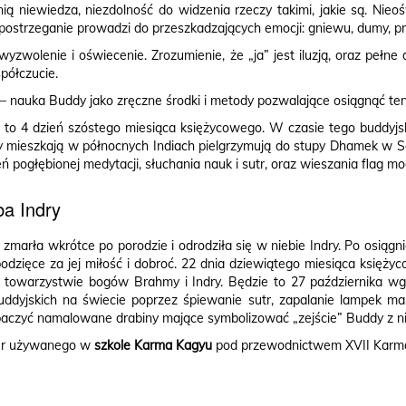
ą niewiedza, niezdolność do widzenia rzeczy takimi, jakie są. Nieo
e postrzeganie prowadzi do przeszkadzających emocji: gniewu, dumy, pr
wyzwolenie i oświecenie. Zrozumienie, że „ja” jest iluzją, oraz pełn
półczucie.
– nauka Buddy jako zręczne środki i metody pozwalające osiągnąć ten
st to 4 dzień szóstego miesiąca księżycowego. W czasie tego buddyj
órzy mieszkają w północnych Indiach pielgrzymują do stupy Dhamek w S
eń pogłębionej medytacji, słuchania nauk i sutr, oraz wieszania flag m
ba Indry
marła wkrótce po porodzie i odrodziła się w niebie Indry. Po osiągni
odzięce za jej miłość i dobroć. 22 dnia dziewiątego miesiąca księż
w towarzystwie bogów Brahmy i Indry. Będzie to 27 października wg
ddyjskich na świecie poprzez śpiewanie sutr, zapalanie lampek maś
czyć namalowane drabiny mające symbolizować „zejście” Buddy z ni
sur używanego w
szkole Karma Kagyu
pod przewodnictwem XVII Karmap