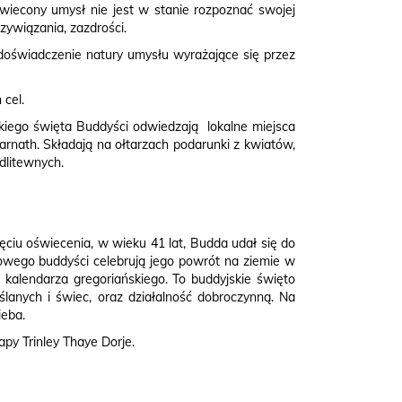
świecony umysł nie jest w stanie rozpoznać swojej
zywiązania, zazdrości.
e doświadczenie natury umysłu wyrażające się przez
 cel.
skiego święta Buddyści odwiedzają lokalne miejsca
arnath. Składają na ołtarzach podarunki z kwiatów,
odlitewnych.
ęciu oświecenia, w wieku 41 lat, Budda udał się do
ycowego buddyści celebrują jego powrót na ziemie w
 kalendarza gregoriańskiego. To buddyjskie święto
lanych i świec, oraz działalność dobroczynną. Na
eba.
y Trinley Thaye Dorje.