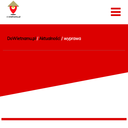
DoWietnamu.pl
/
Aktualności
/
wyprawa