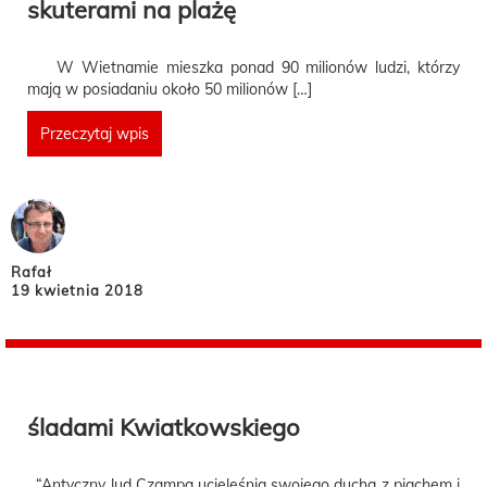
skuterami na plażę
W Wietnamie mieszka ponad 90 milionów ludzi, którzy
mają w posiadaniu około 50 milionów […]
Przeczytaj wpis
Rafał
19 kwietnia 2018
śladami Kwiatkowskiego
“Antyczny lud Czampa ucieleśnia swojego ducha z piachem i