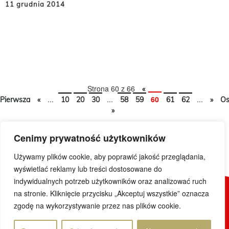
11 grudnia 2014
Strona 60 z 66
«
...
...
60
...
Pierwsza
«
10
20
30
58
59
61
62
»
Os
»
Cenimy prywatność użytkowników
Używamy plików cookie, aby poprawić jakość przeglądania,
wyświetlać reklamy lub treści dostosowane do
indywidualnych potrzeb użytkowników oraz analizować ruch
na stronie. Kliknięcie przycisku „Akceptuj wszystkie” oznacza
© 2019 DoWietnamu.pl. Wszelkie prawa zastrzeżone.
zgodę na wykorzystywanie przez nas plików cookie.
Projekt i realizacja