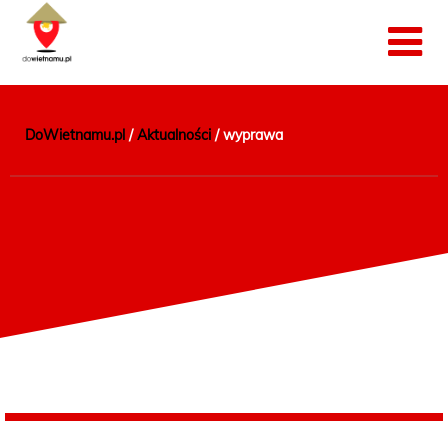
DoWietnamu.pl
/
Aktualności
/
wyprawa