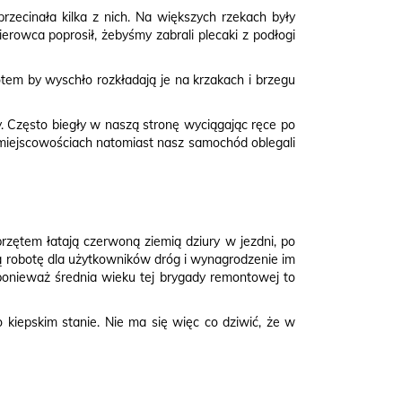
zecinała kilka z nich. Na większych rzekach były
erowca poprosił, żebyśmy zabrali plecaki z podłogi
 Potem by wyschło rozkładają je na krzakach i brzegu
. Często biegły w naszą stronę wyciągając ręce po
. W miejscowościach natomiast nasz samochód oblegali
zętem łatają czerwoną ziemią dziury w jezdni, po
rą robotę dla użytkowników dróg i wynagrodzenie im
, ponieważ średnia wieku tej brygady remontowej to
 kiepskim stanie. Nie ma się więc co dziwić, że w