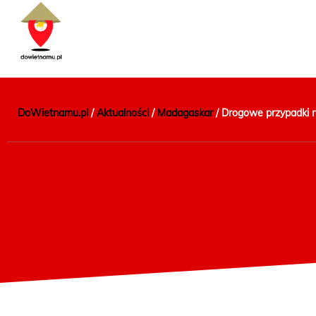
DoWietnamu.pl
/
Aktualności
/
Madagaskar
/
Drogowe przypadki 