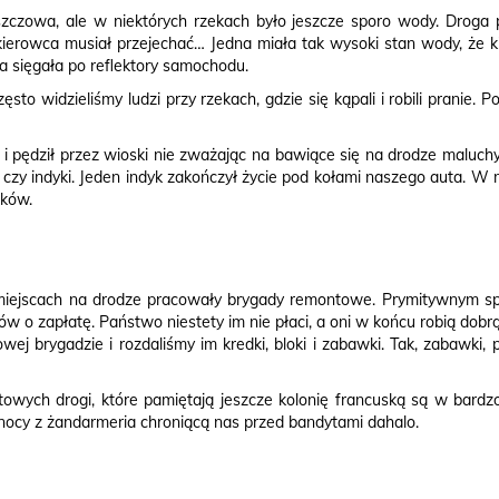
zowa, ale w niektórych rzekach było jeszcze sporo wody. Droga pr
 kierowca musiał przejechać… Jedna miała tak wysoki stan wody, że ki
a sięgała po reflektory samochodu.
ęsto widzieliśmy ludzi przy rzekach, gdzie się kąpali i robili pranie.
i pędził przez wioski nie zważając na bawiące się na drodze maluchy
kury, czy indyki. Jeden indyk zakończył życie pod kołami naszego auta
zków.
miejscach na drodze pracowały brygady remontowe. Prymitywnym spr
w o zapłatę. Państwo niestety im nie płaci, a oni w końcu robią dob
owej brygadzie i rozdaliśmy im kredki, bloki i zabawki. Tak, zabawki
towych drogi, które pamiętają jeszcze kolonię francuską są w bardzo
nocy z żandarmeria chroniącą nas przed bandytami dahalo.