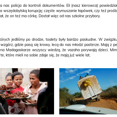
 nas policja do kontroli dokumentów. Eli (nasz kierowca) powiedzi
 wszędobylską korupcję; częste wymuszanie łapówek, czy też prośby z
iał, że on też ma córkę. Dostał więc od nas szkolne przybory.
tórych jedliśmy po drodze, toalety były bardzo paskudne. W związku
wzgórz, gdzie pasą się krowy, lecą do nas młodzi pasterze. Mają z p
 a na Madagaskarze wszyscy wiedzą, że vazaha porywają dzieci. Mimo
te, które mieli na sobie zdaje się, że mają już wiele lat.