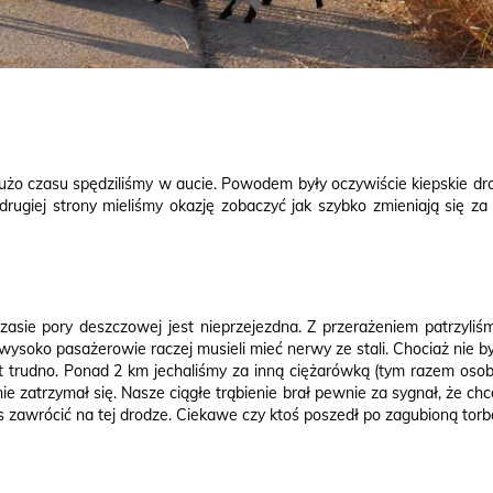
żo czasu spędziliśmy w aucie. Powodem były oczywiście kiepskie dro
 drugiej strony mieliśmy okazję zobaczyć jak szybko zmieniają się 
zasie pory deszczowej jest nieprzejezdna. Z przerażeniem patrzyli
 wysoko pasażerowie raczej musieli mieć nerwy ze stali. Chociaż nie by
 trudno. Ponad 2 km jechaliśmy za inną ciężarówką (tym razem osobo
 zatrzymał się. Nasze ciągłe trąbienie brał pewnie za sygnał, że chc
s zawrócić na tej drodze. Ciekawe czy ktoś poszedł po zagubioną torb