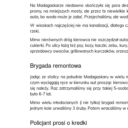
Na Madagaskarze niedawno skończyła się pora deszc
promy, na mniejszych mosty, ale przez te niewielkie
auta, bo woda może je zalać. Przejechaliśmy, ale wod
W wioskach najczęściej nie ma kanalizacji, dlatego cz
rzeki.
Mimo nierównych dróg kierowca nie oszczędzał auta 
cukierki. Po ulicy łażą też psy, kozy, kaczki, zebu, 
sprzedawcy owoców, grillowanych kurczaków, orzes
Brygada remontowa
Jadąc ze stolicy na południe Madagaskaru w wielu 
czym wyciągają ręce w kierunku aut prosząc kierowcó
się należy. Raz zatrzymaliśmy się przy takiej 5-osob
było 6-7 lat.
Mimo wielu młodocianych (i nie tylko) brygad remon
jednym kole urwaliśmy 3 śruby. Potem wracaliśmy w 
Policjant prosi o kredki