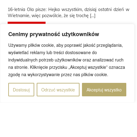
16-letnia Ola pisze: Hejka wszystkim, dzisiaj ostatni dzień w
Wietnamie, więc pozwólcie, że się trochę […]
Przeczytaj wpis
Cenimy prywatność użytkowników
Używamy plików cookie, aby poprawić jakość przeglądania,
wyświetlać reklamy lub treści dostosowane do
indywidualnych potrzeb użytkowników oraz analizować ruch
na stronie. Kliknięcie przycisku „Akceptuj wszystkie” oznacza
Rafał
15 maja 2025
zgodę na wykorzystywanie przez nas plików cookie.
Dostosuj
Odrzuć wszystkie
Akceptuj wszystko
Strona 1 z 26
1
...
...
2
3
4
5
10
20
»
Ostatnia »