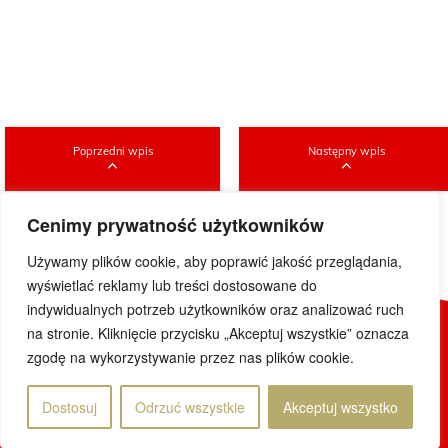
Poprzedni wpis
Następny wpis
Cenimy prywatność użytkowników
Używamy plików cookie, aby poprawić jakość przeglądania,
wyświetlać reklamy lub treści dostosowane do
indywidualnych potrzeb użytkowników oraz analizować ruch
na stronie. Kliknięcie przycisku „Akceptuj wszystkie” oznacza
© 2019 DoWietnamu.pl. Wszelkie prawa zastrzeżone.
zgodę na wykorzystywanie przez nas plików cookie.
Projekt i realizacja
Dostosuj
Odrzuć wszystkie
Akceptuj wszystko