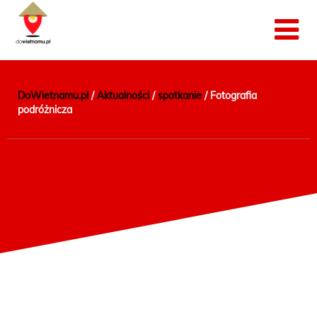
DoWietnamu.pl
/
Aktualności
/
spotkanie
/
Fotografia
podróżnicza