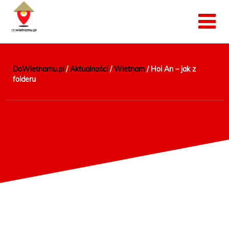
DoWietnamu.pl
/
Aktualności
/
Wietnam
/
Hoi An – jak z
folderu