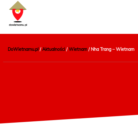
DoWietnamu.pl
/
Aktualności
/
Wietnam
/
Nha Trang – Wietnam