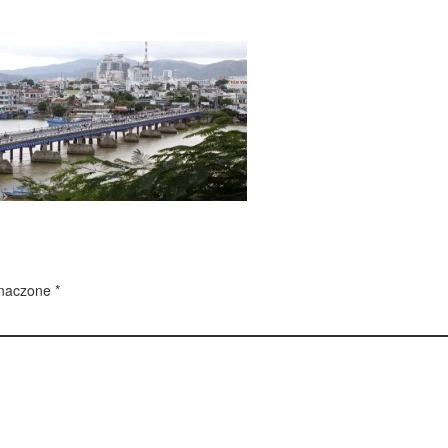
znaczone
*