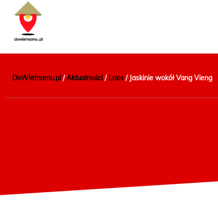
DoWietnamu.pl
/
Aktualności
/
Laos
/
Jaskinie wokół Vang Vieng