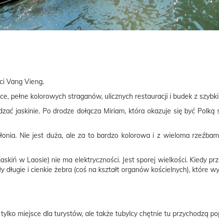
ci Vang Vieng.
e, pełne kolorowych straganów, ulicznych restauracji i budek z szybk
ać jaskinie. Po drodze dołącza Miriam, która okazuje się być Polką 
Słonia. Nie jest duża, ale za to bardzo kolorowa i z wieloma rzeźba
askiń w Laosie) nie ma elektryczności. Jest sporej wielkości. Kiedy pr
y długie i cienkie żebra (coś na kształt organów kościelnych), które 
tylko miejsce dla turystów, ale także tubylcy chętnie tu przychodzą 