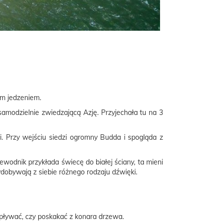
im jedzeniem.
samodzielnie zwiedzającą Azję. Przyjechała tu na 3
mi. Przy wejściu siedzi ogromny Budda i spogląda z
zewodnik przykłada świecę do białej ściany, ta mieni
wydobywają z siebie różnego rodzaju dźwięki.
popływać, czy poskakać z konara drzewa.