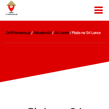
DoWietnamu.pl
/
Aktualności
/
Sri Lanka
/
Plaża na Sri Lance