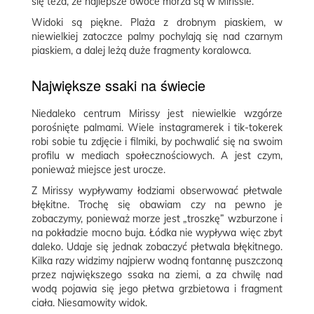
się teza, że najlepsze owoce morza są w Mirissie.
Widoki są piękne. Plaża z drobnym piaskiem, w
niewielkiej zatoczce palmy pochylają się nad czarnym
piaskiem, a dalej leżą duże fragmenty koralowca.
Największe ssaki na świecie
Niedaleko centrum Mirissy jest niewielkie wzgórze
porośnięte palmami. Wiele instagramerek i tik-tokerek
robi sobie tu zdjęcie i filmiki, by pochwalić się na swoim
profilu w mediach społecznościowych. A jest czym,
ponieważ miejsce jest urocze.
Z Mirissy wypływamy łodziami obserwować płetwale
błękitne. Trochę się obawiam czy na pewno je
zobaczymy, ponieważ morze jest „troszkę” wzburzone i
na pokładzie mocno buja. Łódka nie wypływa więc zbyt
daleko. Udaje się jednak zobaczyć płetwala błękitnego.
Kilka razy widzimy najpierw wodną fontannę puszczoną
przez największego ssaka na ziemi, a za chwilę nad
wodą pojawia się jego płetwa grzbietowa i fragment
ciała. Niesamowity widok.