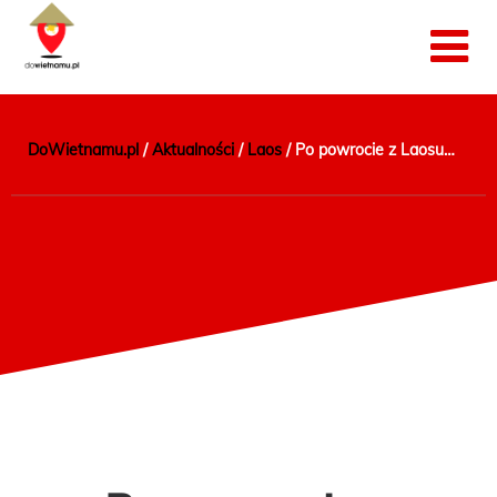
DoWietnamu.pl
/
Aktualności
/
Laos
/
Po powrocie z Laosu…