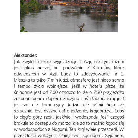
Aleksander:
Jak zwykle cierpię wyjeżdżając z Azji, ale tym razem
jest jakoś inaczej, boli podwójnie. Z 3 krajów, które
odwiedziłem w Azji, Laos to zdecydowanie nr 1.
Mieszka tu tylko 7 mln ludzi, atmosfera jest nieco senna
i tempo życia wolniejsze. Jeśli w hotelu pisze, że
śniadanie jest od 7.00 oznacza to, że o 7:30 przyjeżdża
zaspana pani i dopiero zaczyna coś działać. Kraj jest
jeszcze nie komercyjny, ludzie nie uśmiechają się
sztucznie, jest pyszne ostre jedzenie, krajobrazy… Laos
to ciągle góry, rzeki, jaskinie i wodospady. Jeśli czegoś
brakuje to dostępu do morza, ale za to można kąpać się
w wodospadach z Nagami. Ten kraj wiele przeszedł. W
przeszłości walczył z silniejszymi sąsiadami: Syjamem,