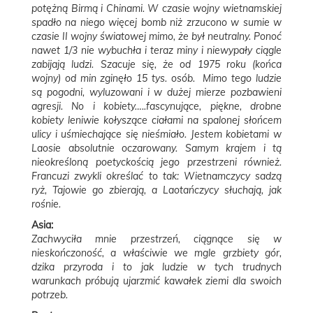
potężną Birmą i Chinami. W czasie wojny wietnamskiej
spadło na niego więcej bomb niż zrzucono w sumie w
czasie II wojny światowej mimo, że był neutralny. Ponoć
nawet 1/3 nie wybuchła i teraz miny i niewypały ciągle
zabijają ludzi. Szacuje się, że od 1975 roku (końca
wojny) od min zginęło 15 tys. osób. Mimo tego ludzie
są pogodni, wyluzowani i w dużej mierze pozbawieni
agresji. No i kobiety…..fascynujące, piękne, drobne
kobiety leniwie kołyszące ciałami na spalonej słońcem
ulicy i uśmiechające się nieśmiało. Jestem kobietami w
Laosie absolutnie oczarowany. Samym krajem i tą
nieokreśloną poetyckością jego przestrzeni również.
Francuzi zwykli określać to tak: Wietnamczycy sadzą
ryż, Tajowie go zbierają, a Laotańczycy słuchają, jak
rośnie.
Asia:
Zachwyciła mnie przestrzeń, ciągnące się w
nieskończoność, a właściwie we mgle grzbiety gór,
dzika przyroda i to jak ludzie w tych trudnych
warunkach próbują ujarzmić kawałek ziemi dla swoich
potrzeb.