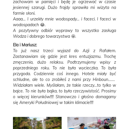
zachowam w pamięci i będę je ogrzewać w czasie
jesiennej szarugi. Dużo frajdy sprawiła mi wizyta na
farmie słoni.
Aaaa… I urzekły mnie wodospady… i faceci. I faceci w
wodospadach
😂.
A pozytywny odbiór wyprawy to wszystko zasługa
Wodza i dobrego towarzystwa
🤩.
Ela i Mariusz:
To już nasz trzeci wyjazd do Azji z Rafałem.
Zastanawiam się gdzie jest kres entuzjazmu. Trochę
zmęczenia, dużo relaksu. Podtrzymujemy wpisy z
poprzedniego roku. To nie była wycieczka. To była
przygoda. Codziennie coś innego. Hotele miały być
schludne, ale to co zrobiłeś z nami przy Hinboun…….
Widziałam wiele. Myślałam, że takie rzeczy…to tylko w
bajce. To nie była bajka, to była rzeczywistość. Prosimy
o więcej kierunków!!!! Stanowczo i głośno domagamy
się Ameryki Południowej w takim klimacie!!!!