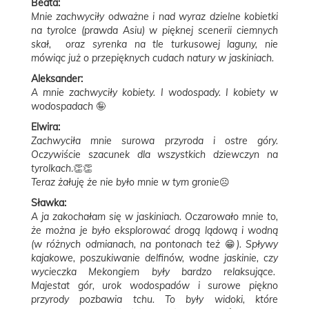
Beata:
Mnie zachwyciły odważne i nad wyraz dzielne kobietki
na tyrolce (prawda Asiu) w pięknej scenerii ciemnych
skał, oraz syrenka na tle turkusowej laguny, nie
mówiąc już o przepięknych cudach natury w jaskiniach.
Aleksander:
A mnie zachwyciły kobiety. I wodospady. I kobiety w
wodospadach
🤪
Elwira:
Zachwyciła mnie surowa przyroda i ostre góry.
Oczywiście szacunek dla wszystkich dziewczyn na
tyrolkach
.👏👏
Teraz żałuję że nie było mnie w tym gronie
☹️
Sławka:
A ja zakochałam się w jaskiniach. Oczarowało mnie to,
że można je było eksplorować drogą lądową i wodną
(w różnych odmianach, na pontonach też
😁
). Spływy
kajakowe, poszukiwanie delfinów, wodne jaskinie, czy
wycieczka Mekongiem były bardzo relaksujące.
Majestat gór, urok wodospadów i surowe piękno
przyrody pozbawia tchu. To były widoki, które