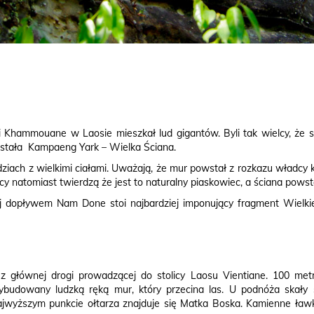
i Khammouane w Laosie mieszkał lud gigantów. Byli tak wielcy, że s
owstała Kampaeng Yark – Wielka Ściana.
ziach z wielkimi ciałami. Uważają, że mur powstał z rozkazu władcy 
natomiast twierdzą że jest to naturalny piaskowiec, a ściana powsta
 dopływem Nam Done stoi najbardziej imponujący fragment Wielkie
 głównej drogi prowadzącej do stolicy Laosu Vientiane. 100 metr
budowany ludzką ręką mur, który przecina las. U podnóża skały st
jwyższym punkcie ołtarza znajduje się Matka Boska. Kamienne ławki