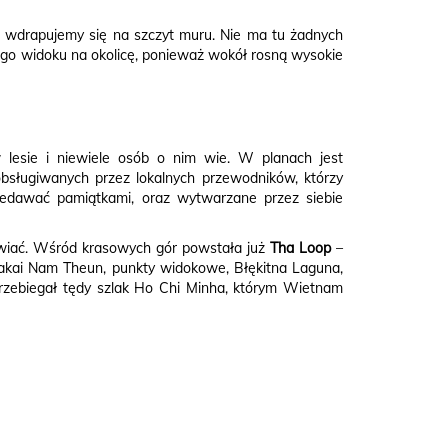
u wdrapujemy się na szczyt muru. Nie ma tu żadnych
nego widoku na okolicę, ponieważ wokół rosną wysokie
 lesie i niewiele osób o nim wie. W planach jest
obsługiwanych przez lokalnych przewodników, którzy
rzedawać pamiątkami, oraz wytwarzane przez siebie
żywiać. Wśród krasowych gór powstała już
Tha Loop
–
 Nakai Nam Theun, punkty widokowe, Błękitna Laguna,
 przebiegał tędy szlak Ho Chi Minha, którym Wietnam