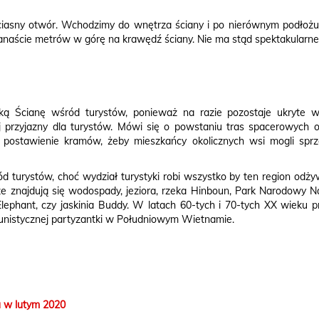
i, ciasny otwór. Wchodzimy do wnętrza ściany i po nierównym podłoż
lkanaście metrów w górę na krawędź ściany. Nie ma stąd spektakular
ką Ścianę wśród turystów, ponieważ na razie pozostaje ukryte w
j przyjazny dla turystów. Mówi się o powstaniu tras spacerowych 
że postawienie kramów, żeby mieszkańcy okolicznych wsi mogli sp
d turystów, choć wydział turystyki robi wszystko by ten region od
odze znajdują się wodospady, jeziora, rzeka Hinboun, Park Narodowy
Elephant, czy jaskinia Buddy. W latach 60-tych i 70-tych XX wieku
munistycznej partyzantki w Południowym Wietnamie.
u w lutym 2020