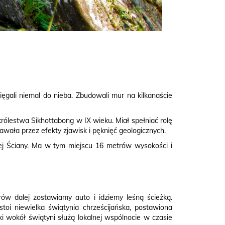
ięgali niemal do nieba. Zbudowali mur na kilkanaście
królestwa Sikhottabong w IX wieku. Miał spełniać rolę
wała przez efekty zjawisk i pęknięć geologicznych.
j Ściany. Ma w tym miejscu 16 metrów wysokości i
ów dalej zostawiamy auto i idziemy leśną ścieżką.
oi niewielka świątynia chrześcijańska, postawiona
 wokół świątyni służą lokalnej wspólnocie w czasie