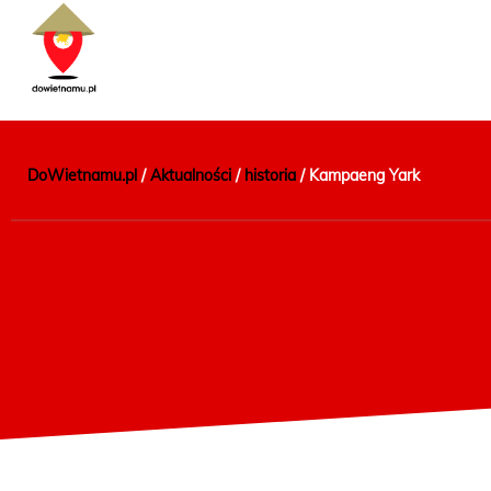
DoWietnamu.pl
/
Aktualności
/
historia
/
Kampaeng Yark