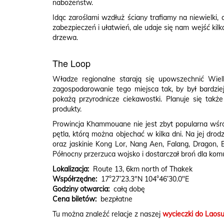
nabożeństw.
Idąc zaroślami wzdłuż ściany trafiamy na niewielk
zabezpieczeń i ułatwień, ale udaje się nam wejść ki
drzewa.
The Loop
Władze regionalne starają się upowszechnić Wiel
zagospodarowanie tego miejsca tak, by był bardzie
pokażą przyrodnicze ciekawostki. Planuje się tak
produkty.
Prowincja Khammouane nie jest zbyt popularna wśró
pętla, którą można objechać w kilka dni. Na jej dr
oraz jaskinie Kong Lor, Nang Aen, Falang, Dragon, 
Północny przerzuca wojsko i dostarczał broń dla ko
Lokalizacja:
Route 13, 6km north of Thakek
Współrzędne:
17°27’23.3″N 104°46’30.0″E
Godziny otwarcia:
całą dobę
Cena biletów:
bezpłatne
Tu można znaleźć relacje z naszej
wycieczki do Laos