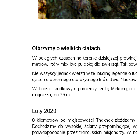
Olbrzymy o wielkich ciałach.
W odległych czasach na terenie dzisiejszej prowincj
metrów, który miał być pułapką dla zwierząt. Tak p
Nie wszyscy jednak wierzą w tę lokalną legendę o lud
systemu obronnego starożytnego królestwa. Naukowcy 
W Laosie środkowym pomiędzy rzeką Mekong, a jej
ciągnie się na 75 m.
Luty 2020
8 kilometrów od miejscowości Thakhek zjeżdżamy z
Dochodzimy do wysokiej ściany przypominającej wy
prawdopodobnie przez francuskich misjonarzy. W na