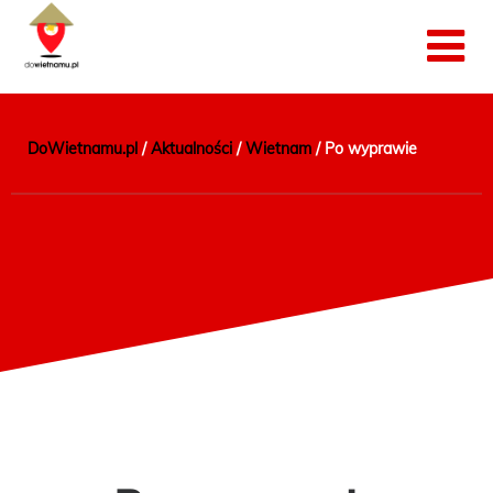
DoWietnamu.pl
/
Aktualności
/
Wietnam
/
Po wyprawie