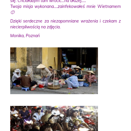
się. Chciałabym tam wrócić…na dłużej…..
Twoja misja wykonana….zainfekowałeś mnie Wietnamem
🙂
Dzięki serdeczne za niezapomniane wrażenia i czekam z
niecierpliwością na zdjęcia.
Monika, Poznań