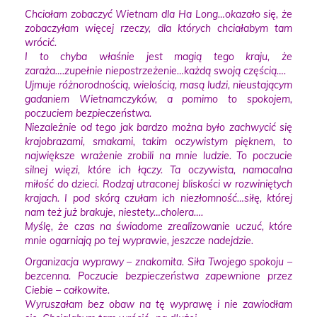
Chciałam zobaczyć Wietnam dla Ha Long…okazało się, że
zobaczyłam więcej rzeczy, dla których chciałabym tam
wrócić.
I to chyba właśnie jest magią tego kraju, że
zaraża….zupełnie niepostrzeżenie…każdą swoją częścią….
Ujmuje różnorodnością, wielością, masą ludzi, nieustającym
gadaniem Wietnamczyków, a pomimo to spokojem,
poczuciem bezpieczeństwa.
Niezależnie od tego jak bardzo można było zachwycić się
krajobrazami, smakami, takim oczywistym pięknem, to
największe wrażenie zrobili na mnie ludzie. To poczucie
silnej więzi, które ich łączy. Ta oczywista, namacalna
miłość do dzieci. Rodzaj utraconej bliskości w rozwiniętych
krajach. I pod skórą czułam ich niezłomność…siłę, której
nam też już brakuje, niestety…cholera….
Myślę, że czas na świadome zrealizowanie uczuć, które
mnie ogarniają po tej wyprawie, jeszcze nadejdzie.
Organizacja wyprawy – znakomita. Siła Twojego spokoju –
bezcenna. Poczucie bezpieczeństwa zapewnione przez
Ciebie – całkowite.
Wyruszałam bez obaw na tę wyprawę i nie zawiodłam