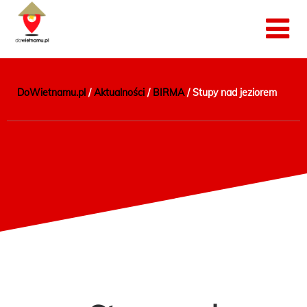
DoWietnamu.pl
/
Aktualności
/
BIRMA
/
Stupy nad jeziorem