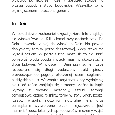
pływając po jeziorze możemy dostrzec stojące na
brzegu pagody i stupy buddyjskie. Wszystko to w
pięknej scenerii – otoczone górami.
In Dein
W południowo-zachodniej części jeziora Inle znajduje
się wioska Ywama. Kilkukilometrowy odcinek rzeki De
Dein prowadzi z niej do wioski In Dein. Na pewno
dopłyniemy tam w porze deszczowej, kiedy rzeka ma
wysoki poziom. W porze suchej może się to nie udać,
ponieważ woda opada i wtedy musimy skorzystać z
drogi lądowej. W wiosce In Dein przy samej rzece
rozpoczyna się długi zadaszony trakt pieszy
prowadzący do pagody otoczonej lasem ceglanych
buddyjskich stup. Wewnątrz korytarza, który wydaje się
nie mieć końca znajdują się stragany. Można tu kupić
wyroby z drewna, materiały, szaliki, sarongi,
bambusowe czapki, t-shirty, torby w stylu Shan, kosze,
rzeźby, wisiorki, naczynia, naturalne leki, oraz
pamiątkami wytworzone przez miejscowych. Jeśli
mamy już dość lokalnych sprzedawców możemy wyjść