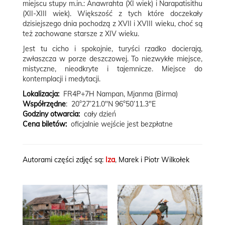
miejscu stupy m.in.: Anawrahta (XI wiek) i Narapatisithu
(XII-XIII wiek). Większość z tych które doczekały
dzisiejszego dnia pochodzą z XVII i XVIII wieku, choć są
też zachowane starsze z XIV wieku.
Jest tu cicho i spokojnie, turyści rzadko docierają,
zwłaszcza w porze deszczowej. To niezwykłe miejsce,
mistyczne, nieodkryte i tajemnicze. Miejsce do
kontemplacji i medytacji.
Lokalizacja:
FR4P+7H Nampan, Mjanma (Birma)
Współrzędne
:
20°27’21.0″N 96°50’11.3″E
Godziny otwarcia:
cały dzień
Cena biletów:
oficjalnie wejście jest bezpłatne
Autorami części zdjęć są:
Iza
,
Marek i Piotr Wilkołek