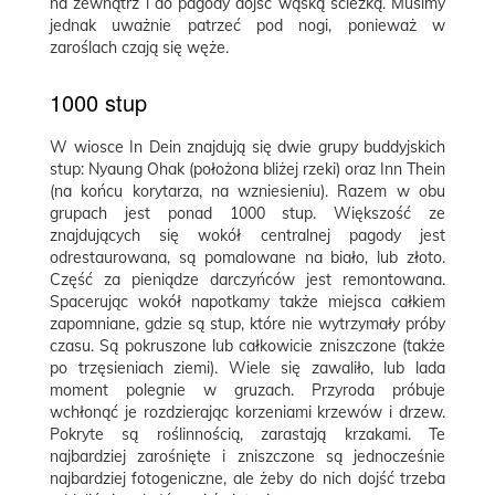
na zewnątrz i do pagody dojść wąską ścieżką. Musimy
jednak uważnie patrzeć pod nogi, ponieważ w
zaroślach czają się węże.
1000 stup
W wiosce In Dein znajdują się dwie grupy buddyjskich
stup: Nyaung Ohak (położona bliżej rzeki) oraz Inn Thein
(na końcu korytarza, na wzniesieniu). Razem w obu
grupach jest ponad 1000 stup. Większość ze
znajdujących się wokół centralnej pagody jest
odrestaurowana, są pomalowane na biało, lub złoto.
Część za pieniądze darczyńców jest remontowana.
Spacerując wokół napotkamy także miejsca całkiem
zapomniane, gdzie są stup, które nie wytrzymały próby
czasu. Są pokruszone lub całkowicie zniszczone (także
po trzęsieniach ziemi). Wiele się zawaliło, lub lada
moment polegnie w gruzach. Przyroda próbuje
wchłonąć je rozdzierając korzeniami krzewów i drzew.
Pokryte są roślinnością, zarastają krzakami. Te
najbardziej zarośnięte i zniszczone są jednocześnie
najbardziej fotogeniczne, ale żeby do nich dojść trzeba