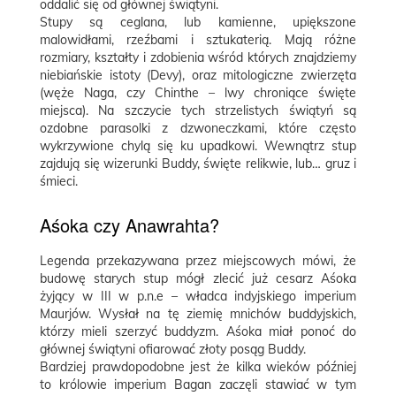
oddalić się od głównej świątyni.
Stupy są ceglana, lub kamienne, upiększone
malowidłami, rzeźbami i sztukaterią. Mają różne
rozmiary, kształty i zdobienia wśród których znajdziemy
niebiańskie istoty (Devy), oraz mitologiczne zwierzęta
(węże Naga, czy Chinthe – lwy chroniące święte
miejsca). Na szczycie tych strzelistych świątyń są
ozdobne parasolki z dzwoneczkami, które często
wykrzywione chylą się ku upadkowi. Wewnątrz stup
zajdują się wizerunki Buddy, święte relikwie, lub… gruz i
śmieci.
Aśoka czy Anawrahta?
Legenda przekazywana przez miejscowych mówi, że
budowę starych stup mógł zlecić już cesarz Aśoka
żyjący w III w p.n.e – władca indyjskiego imperium
Maurjów. Wysłał na tę ziemię mnichów buddyjskich,
którzy mieli szerzyć buddyzm. Aśoka miał ponoć do
głównej świątyni ofiarować złoty posąg Buddy.
Bardziej prawdopodobne jest że kilka wieków później
to królowie imperium Bagan zaczęli stawiać w tym