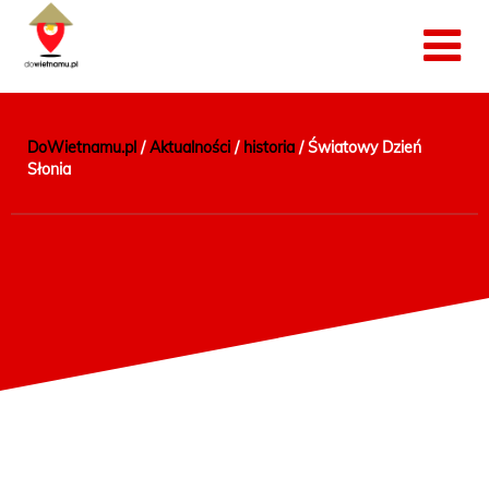
DoWietnamu.pl
/
Aktualności
/
historia
/
Światowy Dzień
Słonia