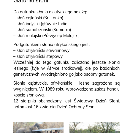
Do gatunku słonia azjatyckiego należą:
– słoń cejloński (Sri Lanka)
– słoń indyjski (głównie Indie)
– słoń sumatrzański (Sumatra)
– słoń malajski (Półwysep Malajski)
Podgatunkiem słonia afrykańskiego jest:
– słoń afrykański sawannowy
– słoń afrykański stepowy
Wcześniej do tego gatunku zaliczano jeszcze słonia
leśnego (żyje w Afryce środkowej), ale po badaniach
genetycznych wyodrębniono go jako osobny gatunek.
Słonie azjatyckie, afrykańskie i leśne zagrożone są
wyginięciem. W 1989 roku wprowadzono zakaz handlu
kością słoniową.
12 sierpnia obchodzony jest Światowy Dzień Słoni,
natomiast 16 kwietnia Dzień Ochrony Słoni.