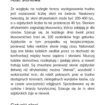
Ze względu na rozległe tereny występowania trudno
jest oszacować liczbę słoni na świecie. Naukowcy
twierdzą, że słoni afrykańskich może być 200-400 tys.,
a u azjatyckich liczba ta nie przekracza 40 tys. Słoniom
afrykańskim zagrażają kłusownicy, którzy zabijają je dla
ciosów. Szacuje się, że każdego dnia świat przez
kłusownictwo traci ok. 100 osobników tego gatunku.
Azjatyckie w tym przypadku są bezpieczniejsze,
ponieważ tylko niektóre słonie mają ciosy. Natomiast
żyją one blisko ludzkich siedlisk przez co dochodzi do
konfrontacji między homo sapiens i słoniami. Niszczą
ludzkie domostwa, rozdeptują i zjadają plony, a nawet
tratują ludzi. Są chwytane ponieważ słonie azjatyckie
(łatwiej niż afrykańskie) można “złamać”, wyszkolić i
wykorzystać m.in.: do robót polowych, prac w trudno
dostępnych terenach, nielegalnych wyrębów lasów, czy
w czasie uroczystości religijnych. Sprzedawane są do
cyrków i branży turystycznej. Szacuje się że ⅓ słoni
azjatyckich żyje w niewoli.
Gatunki słoni