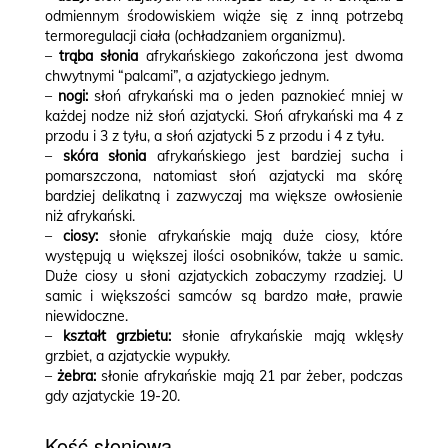
odmiennym środowiskiem wiąże się z inną potrzebą
termoregulacji ciała (ochładzaniem organizmu).
–
trąba słonia
afrykańskiego zakończona jest dwoma
chwytnymi “palcami”, a azjatyckiego jednym.
–
nogi:
słoń afrykański ma o jeden paznokieć mniej w
każdej nodze niż słoń azjatycki. Słoń afrykański ma 4 z
przodu i 3 z tyłu, a słoń azjatycki 5 z przodu i 4 z tyłu.
–
skóra słonia
afrykańskiego jest bardziej sucha i
pomarszczona, natomiast słoń azjatycki ma skórę
bardziej delikatną i zazwyczaj ma większe owłosienie
niż afrykański.
–
ciosy:
słonie afrykańskie mają duże ciosy, które
występują u większej ilości osobników, także u samic.
Duże ciosy u słoni azjatyckich zobaczymy rzadziej. U
samic i większości samców są bardzo małe, prawie
niewidoczne.
–
kształt grzbietu:
słonie afrykańskie mają wklęsły
grzbiet, a azjatyckie wypukły.
–
żebra:
słonie afrykańskie mają 21 par żeber, podczas
gdy azjatyckie 19-20.
Kość słoniowa