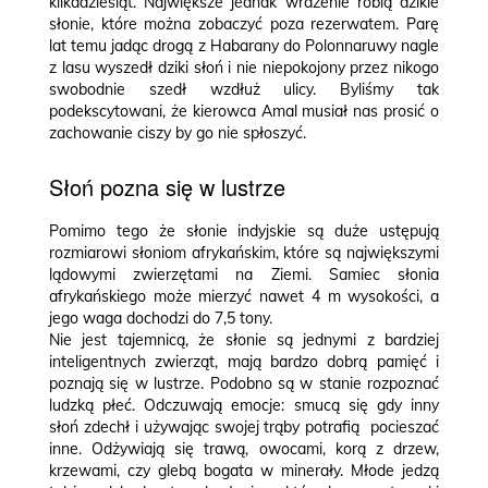
kilkadziesiąt. Największe jednak wrażenie robią dzikie
słonie, które można zobaczyć poza rezerwatem. Parę
lat temu jadąc drogą z Habarany do Polonnaruwy nagle
z lasu wyszedł dziki słoń i nie niepokojony przez nikogo
swobodnie szedł wzdłuż ulicy. Byliśmy tak
podekscytowani, że kierowca Amal musiał nas prosić o
zachowanie ciszy by go nie spłoszyć.
Słoń pozna się w lustrze
Pomimo tego że słonie indyjskie są duże ustępują
rozmiarowi słoniom afrykańskim, które są największymi
lądowymi zwierzętami na Ziemi. Samiec słonia
afrykańskiego może mierzyć nawet 4 m wysokości, a
jego waga dochodzi do 7,5 tony.
Nie jest tajemnicą, że słonie są jednymi z bardziej
inteligentnych zwierząt, mają bardzo dobrą pamięć i
poznają się w lustrze. Podobno są w stanie rozpoznać
ludzką płeć. Odczuwają emocje: smucą się gdy inny
słoń zdechł i używając swojej trąby potrafią pocieszać
inne. Odżywiają się trawą, owocami, korą z drzew,
krzewami, czy glebą bogata w minerały. Młode jedzą