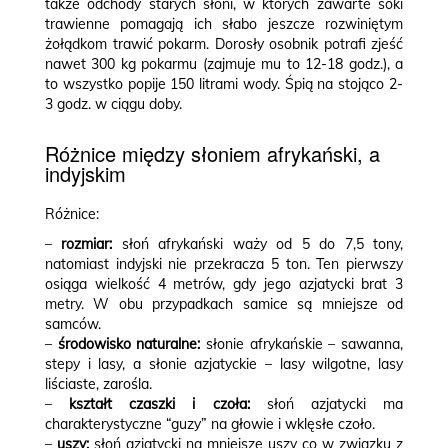
także odchody starych słoni, w których zawarte soki
trawienne pomagają ich słabo jeszcze rozwiniętym
żołądkom trawić pokarm. Dorosły osobnik potrafi zjeść
nawet 300 kg pokarmu (zajmuje mu to 12-18 godz.), a
to wszystko popije 150 litrami wody. Śpią na stojąco 2-
3 godz. w ciągu doby.
Różnice między słoniem afrykański, a
indyjskim
Różnice:
–
rozmiar:
słoń afrykański waży od 5 do 7,5 tony,
natomiast indyjski nie przekracza 5 ton. Ten pierwszy
osiąga wielkość 4 metrów, gdy jego azjatycki brat 3
metry. W obu przypadkach samice są mniejsze od
samców.
–
środowisko naturalne:
słonie afrykańskie – sawanna,
stepy i lasy, a słonie azjatyckie – lasy wilgotne, lasy
liściaste, zarośla.
–
k
ształt czaszki i czoła:
słoń azjatycki ma
charakterystyczne “guzy” na głowie i wklęsłe czoło.
–
u
szy:
słoń azjatycki na mniejsze uszy co w związku z